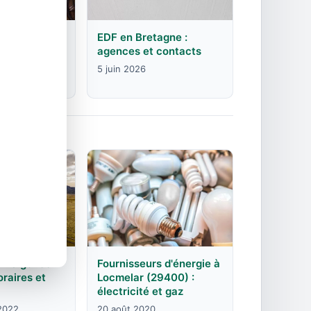
rgogne-
EDF en Bretagne :
mte :
agences et contacts
contacts
5 juin 2026
DF Sigonce
Fournisseurs d'énergie à
raires et
Locmelar (29400) :
électricité et gaz
2022
20 août 2020