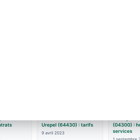
s, offres et
EDF en Bou
EDF en Auvergne-
r commune
Franche-Co
Rhône-Alpes : agences
agences et 
et contacts
6 juin 2026
7 juin 2026
up 69490 -
Boutique E
Fournisseur EDF à
ntrats
(04300) : ho
Urepel (64430) : tarifs
services
9 avril 2023
4
1 septembre 