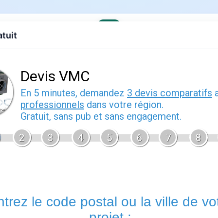
atuit
evis gratuit
Contact
EDF
Engie
Fournisseurs
Demenagem
s offres
›
EDF en Occitanie
âteau : horaires et services
026
Vous souhaitez vous rendre dans une agence EDF proche de O
ont fermé leurs portes
, mais le service client reste disponibl
l’électricité.
Comment contacter EDF depuis Onet le Chateau ?
Les boutiques EDF n’existent plus depuis 2019. À Onet le Cha
téléphonique
ou l’espace en ligne. Vous pouvez y gérer votre