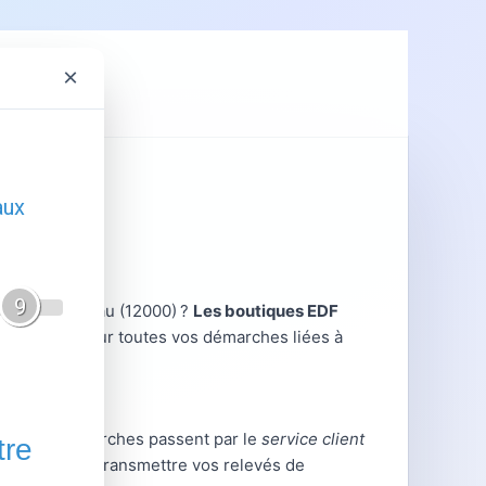
×
ent
GRDF
net le Chateau (12000) ?
Les boutiques EDF
e à distance pour toutes vos démarches liées à
teau, les démarches passent par le
service client
 abonnement, transmettre vos relevés de