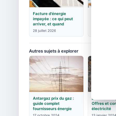
Facture d'énergie
EDF : agence
impayée : ce qui peut
contacts pa
arriver, et quand
8 juin 2026
28 juillet 2026
Autres sujets à explorer
EDF à St Lo
Antargaz prix du gaz :
Offres et co
guide complet
électricité
fournisseurs énergie
13 janvier 202
17 octobre 2024