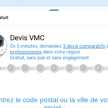
atuit
evis gratuit
Contact
EDF
Engie
Fournisseurs
Demenagem
s offres
: guide pratique
vrier 2026
Edf ou engie
est un sujet que de nombreux foyers français renc
d'énergie. Bien comprendre cette thématique vous permet de m
votre contrat sereinement et d'anticiper les démarches adminis
Énergie.fr
vous accompagne à chaque étape avec des guides p
offres disponibles sur le marché français.
Tout savoir sur edf ou engie