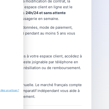
uscription, la modification de contrat, la
es cas, votre espace client en ligne est le
hes disponibles
24h/24 et sans attente
hone ou par messagerie en semaine.
hangements (coordonnées, mode de paiement,
ntrats, relevés) pendant au moins 5 ans vous
: connectez-vous à votre espace client, accédez à
e fournisseur reste joignable par téléphone en
s demandes de résiliation ou de remboursement.
tre facture annuelle. Le marché français compte
type. Notre comparatif indépendant vous aide à
 frais de changement.