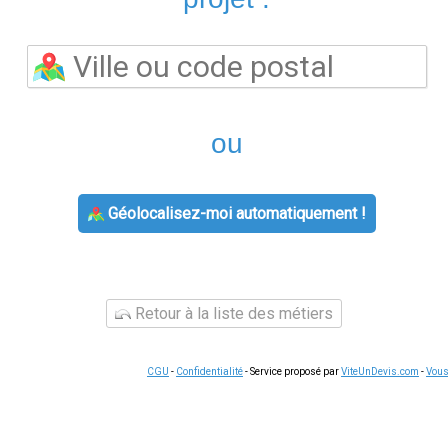
Les questions liées à
gaz edf ou engie
concernent souvent la so
gestion des factures ou le changement de situation. Dans tous l
premier outil à consulter : il concentre l'essentiel des démarc
 service client de votre fournisseur reste disponible par télép
e sont souvent plus simples qu'il n'y paraît. La plupart des c
depuis l'espace client.
Conserver vos documents
(factures, co
urnisseur.
ter une demande liée à
engie edf
, voici les étapes habituelles 
ctions. Pour les demandes complexes, le service client de votr
e vos échanges en cas de litige ultérieur, notamment pour le
rgie
s offres d'énergie
reste le moyen le plus efficace de réduire vo
 écarts tarifaires pouvant atteindre 15 % sur une consommation 
use pour votre profil de consommation, sans engagement et sans