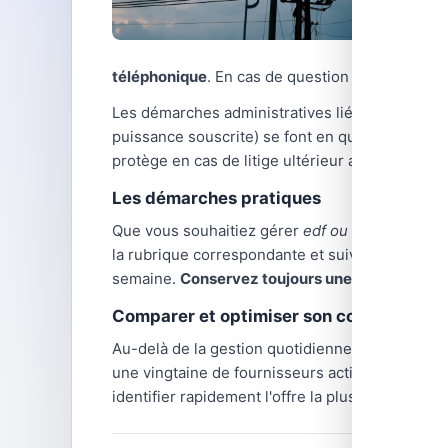
téléphonique
. En cas de question complexe, le
Les démarches administratives liées à l'énergi
puissance souscrite) se font en quelques clics 
protège en cas de litige ultérieur avec votre fo
Les démarches pratiques
Que vous souhaitiez gérer
edf ou engie
ou trai
la rubrique correspondante et suivez les instru
semaine.
Conservez toujours une trace écrite
d
Comparer et optimiser son contrat d'éne
Au-delà de la gestion quotidienne,
comparer le
une vingtaine de fournisseurs actifs, avec des
identifier rapidement l'offre la plus avantage