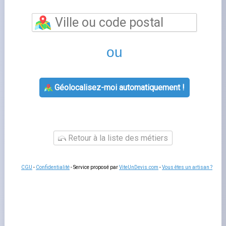
Dordogne
vous permet de bénéficier d'un
accompagnement personnalisé pour toutes vos
questions relatives à votre contrat d'énergie. Les
conseillers de cette agence EDF vous aident à souscrire
un nouveau contrat, à gérer votre déménagement, à
résoudre un litige de facturation ou à adapter votre offre
à votre consommation réelle.
Un rendez-vous en agence
reste utile pour les situations complexes qui nécessitent
des échanges approfondis ou la remise de documents
originaux.
Services proposés par dordogne
L'agence
agence edf
prend en charge les souscriptions,
les modifications de contrat, les changements de titulaire
et les demandes de raccordement. Les conseillers
peuvent aussi vous orienter vers les
aides aux travaux