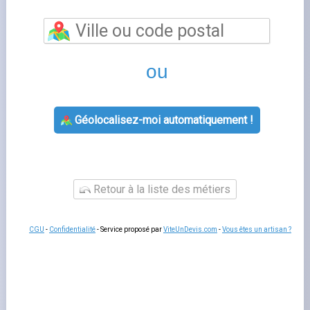
Plescop
vous permet de bénéficier d'un
accompagnement personnalisé pour toutes vos
questions relatives à votre contrat d'énergie. Les
conseillers de cette agence GRDF vous aident à souscrire
un nouveau contrat, à gérer votre déménagement, à
résoudre un litige de facturation ou à adapter votre offre
à votre consommation réelle.
Un rendez-vous en agence
reste utile pour les situations complexes qui nécessitent
des échanges approfondis ou la remise de documents
originaux.
Services proposés par plescop
L'agence
agence grdf
prend en charge les souscriptions,
les modifications de contrat, les changements de titulaire
et les demandes de raccordement. Les conseillers
peuvent aussi vous orienter vers les
aides aux travaux
d'économies d'énergie
disponibles selon votre situation :