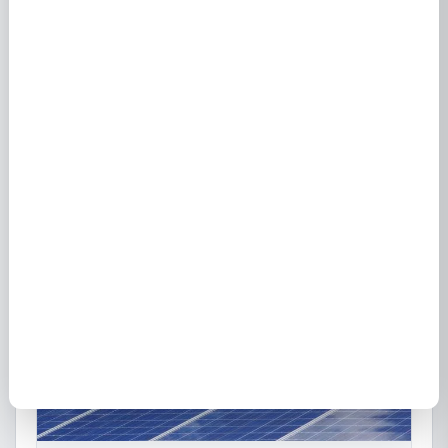
GRDF à Billy Montigny 62420 - Réseau gaz naturel
et fournisseurs
16 avril 2024