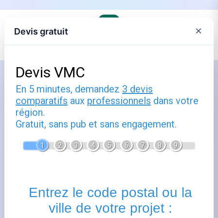
×
Devis gratuit
Accueil
›
Le distributeur de gaz, commune par commune
›
GRDF en Bretagne
Comment utiliser plescop : guide
pratique
Publié le
13 octobre 2025
- Mis à jour le
22 février 2026