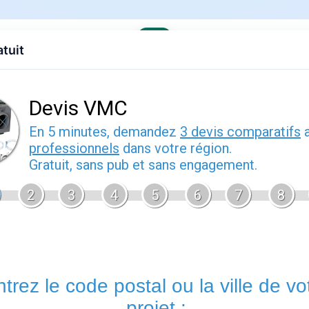
atuit
evis gratuit
Contact
EDF
Engie
Fournisseurs
Demenagem
s offres
uide pratique
 2026
Morbihan
vous permet de bénéficier d'un accompagnement per
à votre contrat d'énergie. Les conseillers de cette agence EDF
gérer votre déménagement, à résoudre un litige de facturation
réelle.
Un rendez-vous en agence
reste utile pour les situat
approfondis ou la remise de documents originaux.
Services proposés par morbihan