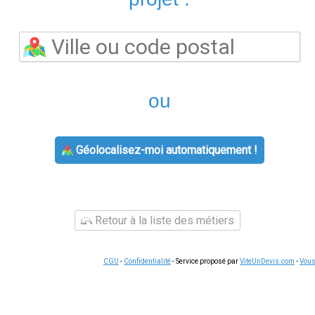
L'agence
agence edf
prend en charge les souscriptions, les mo
titulaire et les demandes de raccordement. Les conseillers pe
travaux d'économies d'énergie
disponibles selon votre situat
rénovation thermique. Ces dispositifs sont cumulables et peuv
raires d'ouverture du lundi au vendredi, avec parfois des per
 certaines agences fonctionnent sur rendez-vous uniquement.
Ap
 demande.
e,
contact edf
reste accessible par téléphone et via l'espace cli
 relevé de compteur, changement de coordonnées, demande de ré
smartphone, ce qui permet de gérer vos démarches à votre ryth
tre secteur
'énergie
sont identiques sur tout le territoire pour un même fou
ies, Engie, Eni, Ohm Énergie ou Ekwateur proposent souvent des t
aide à trouver le contrat le plus avantageux pour votre foyer