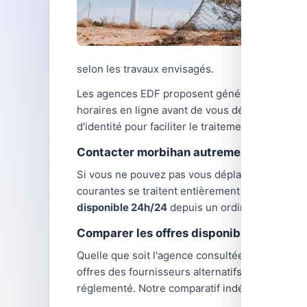
selon les travaux envisagés.
Les agences EDF proposent généralement des ho
horaires en ligne avant de vous déplacer, car
d'identité pour faciliter le traitement de votre
Contacter morbihan autrement
Si vous ne pouvez pas vous déplacer en agenc
courantes se traitent entièrement à distance :
disponible 24h/24
depuis un ordinateur ou un 
Comparer les offres disponibles dans vo
Quelle que soit l'agence consultée,
les tarifs d
offres des fournisseurs alternatifs : TotalEnerg
réglementé. Notre comparatif indépendant vous 