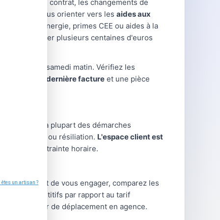
difications de contrat, les changements de
uvent aussi vous orienter vers les
aides aux
ion : chèque énergie, primes CEE ou aides à la
ent représenter plusieurs centaines d'euros
manences le samedi matin. Vérifiez les
portez votre dernière facture
et une pièce
ent en ligne. La plupart des démarches
gularisation ou résiliation.
L'espace client est
me, sans contrainte horaire.
rnisseur. Avant de vous engager, comparez les
arifs compétitifs par rapport au tarif
 sans nécessiter de déplacement en agence.