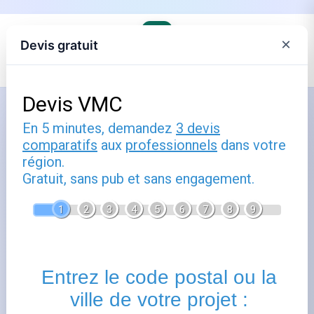
×
Devis gratuit
Accueil
›
Trouver son agence Engie et comprendre ses offres
›
Engie en Hauts-de-France
Comparer Engie à Mortiers : offres
gaz et électricité en 02
Publié le
12 mars 2023
- Mis à jour le
12 mars 2026
Les