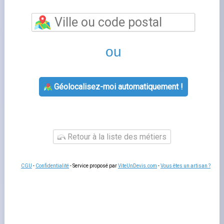
offres Engie disponibles à Mortiers
À Mortiers (02270), les habitants peuvent souscrire une
offre Engie
pour leur fourniture en gaz et électricité.
Engie propose plusieurs formules adaptées aux
particuliers : tarif réglementé, offre à prix fixe sur 1 ou 2
ans, et option heures creuses pour les foyers qui
consomment davantage la nuit. Avant de vous engager, il
est utile de comparer les prix au kilowattheure proposés
par chaque fournisseur actif dans le département.
Changer de fournisseur d'énergie à Mortiers
Le changement de fournisseur est
gratuit et sans
coupure
: vous continuez à recevoir votre gaz et