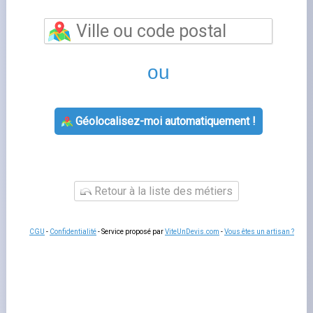
Bagneux
vous permet de bénéficier d'un
accompagnement personnalisé pour toutes vos
questions relatives à votre contrat d'énergie. Les
conseillers de cette agence Engie vous aident à souscrire
un nouveau contrat, à gérer votre déménagement, à
résoudre un litige de facturation ou à adapter votre offre
à votre consommation réelle.
Un rendez-vous en agence
reste utile pour les situations complexes qui nécessitent
des échanges approfondis ou la remise de documents
originaux.
Services proposés par bagneux
L'agence
agence engie
prend en charge les
souscriptions, les modifications de contrat, les