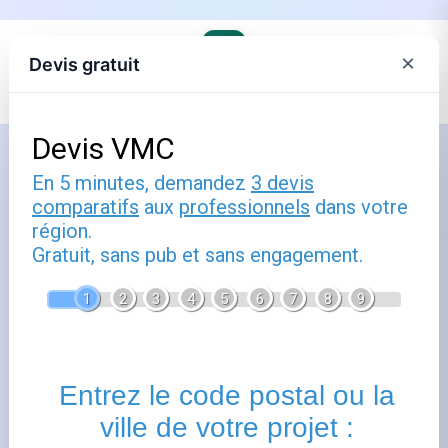
×
Devis gratuit
Accueil
›
Trouver son agence Engie et comprendre ses offres
›
Engie en Ile-de-France
Comment utiliser bagneux : guide
pratique
Publié le
5 février 2025
- Mis à jour le
22 février 2026