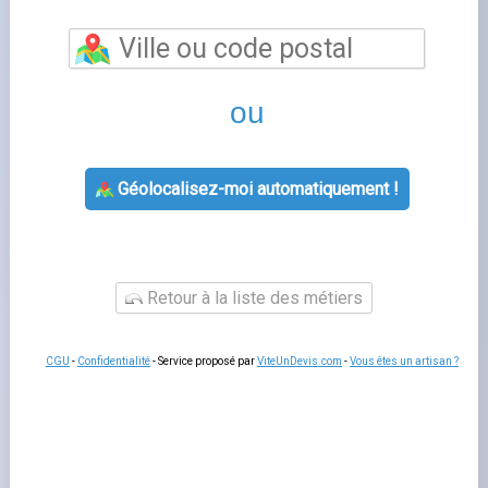
Recrutement enedis
est un sujet que de nombreux
foyers français rencontrent lorsqu'ils gèrent leur contrat
d'énergie. Bien comprendre cette thématique vous
permet de mieux interagir avec votre fournisseur, de
gérer votre contrat sereinement et d'anticiper les
démarches administratives liées à votre logement.
Fournisseurs-Énergie.fr
vous accompagne à chaque
étape avec des guides pratiques et un comparatif
indépendant des offres disponibles sur le marché
français.
Tout savoir sur recrutement enedis
Les questions liées à
enedis recrutement
concernent
souvent la souscription, la modification de contrat, la
gestion des factures ou le changement de situation. Dans
tous les cas, votre espace client en ligne est le premier