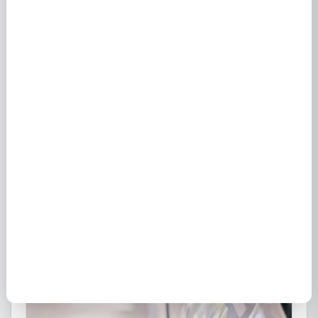
EDF à Heimersdorf 68560 - Offres et contrats
électricité
3 septembre 2023