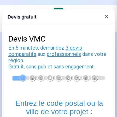
×
Devis gratuit
Accueil
›
Les fournisseurs alternatifs d'électricité et de gaz
Comment utiliser recrutement
enedis : guide pratique
Publié le
11 mai 2025
- Mis à jour le
22 février 2026