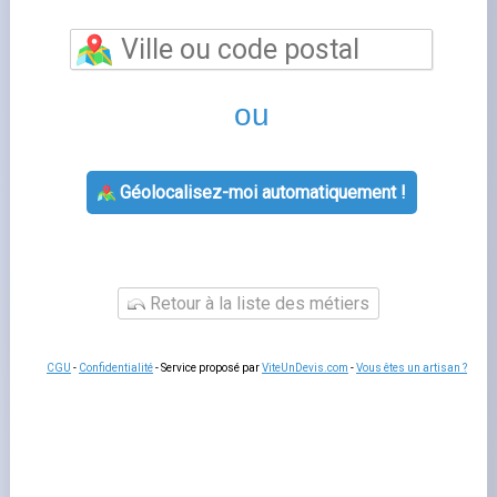
recrutement
est une étape importante lors d'un
changement de logement ou d'une mise en service
d'énergie. Que vous déménagiez ou que vous
emménagiez dans un nouveau logement, les démarches
auprès des fournisseurs d'électricité et de gaz doivent
être anticipées pour éviter toute interruption de service.
Planifier ces démarches
deux à trois semaines à
l'avance suffit en général pour s'assurer que votre
logement est alimenté dès votre arrivée.
Les étapes clés pour grdf recrutement
Pour gérer votre
changement de fournisseur
,
commencez par relever vos index de compteur au
moment du départ ou de l'arrivée. Prévenez votre
fournisseur actuel de la date de fin de contrat et
souscrivez un nouveau contrat pour votre nouveau