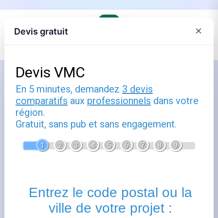
×
Devis gratuit
Accueil
›
Électricité et gaz lors d'un déménagement
Comment utiliser grdf
recrutement : guide pratique
Publié le
16 décembre 2024
- Mis à jour le
22 février
2026
Grdf