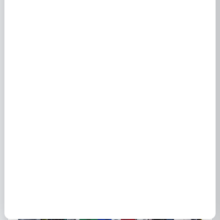
Fournisseurs d'énergie à Berck (62600) :
électricité et gaz
8 novembre 2020