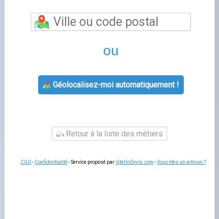
Paiement enedis
est un sujet que de nombreux foyers
français rencontrent lorsqu'ils gèrent leur contrat
d'énergie. Bien comprendre cette thématique vous
permet de mieux interagir avec votre fournisseur, de
gérer votre contrat sereinement et d'anticiper les
démarches administratives liées à votre logement.
Fournisseurs-Énergie.fr
vous accompagne à chaque
étape avec des guides pratiques et un comparatif
indépendant des offres disponibles sur le marché
français.
Tout savoir sur paiement enedis
Les questions liées à
code de paiement enedis
concernent souvent la souscription, la modification de
contrat, la gestion des factures ou le changement de
situation. Dans tous les cas, votre espace client en ligne
est le premier outil à consulter : il concentre l'essentiel