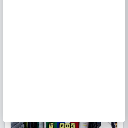
EDF à Oloron Ste Marie 64400 - Offres et contrats
électricité
10 avril 2024