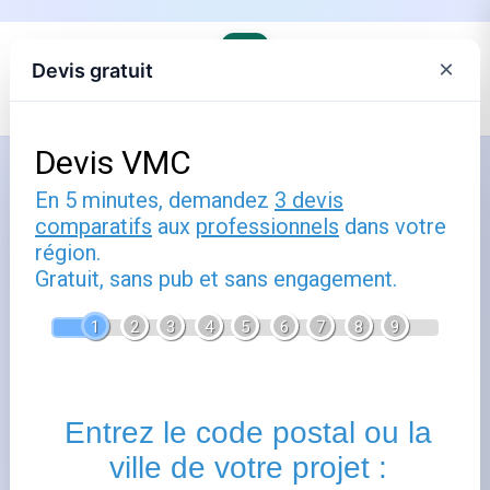
×
Devis gratuit
Accueil
›
Les fournisseurs alternatifs d'électricité et de gaz
Comment utiliser paiement enedis
: guide pratique
Publié le
10 octobre 2025
- Mis à jour le
22 février 2026