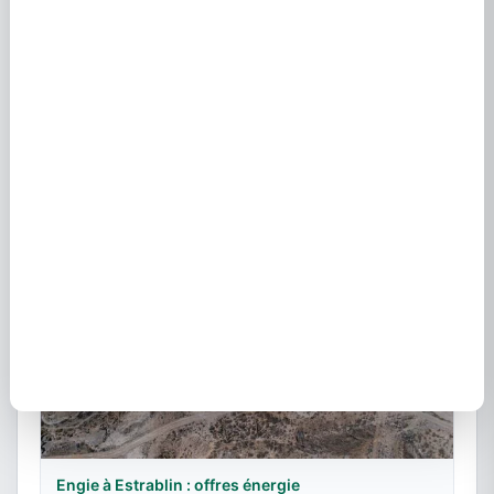
GRDF le Havre (76600) : contact et raccordement
gaz
13 juillet 2022
Engie à Estrablin : offres énergie