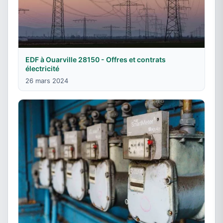
EDF à Ouarville 28150 - Offres et contrats
électricité
26 mars 2024