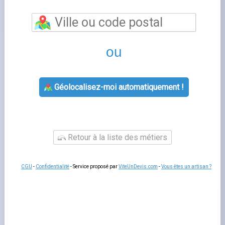
énergie toulouse
est un sujet que de nombreux foyers
français rencontrent lorsqu'ils gèrent leur contrat
d'énergie. Bien comprendre cette thématique vous
permet de mieux interagir avec votre fournisseur, de
gérer votre contrat sereinement et d'anticiper les
démarches administratives liées à votre logement.
Fournisseurs-Énergie.fr
vous accompagne à chaque
étape avec des guides pratiques et un comparatif
indépendant des offres disponibles sur le marché
français.
Tout savoir sur total énergie toulouse
Les questions liées à
total direct énergie toulouse
concernent souvent la souscription, la modification de
contrat, la gestion des factures ou le changement de
situation. Dans tous les cas, votre espace client en ligne