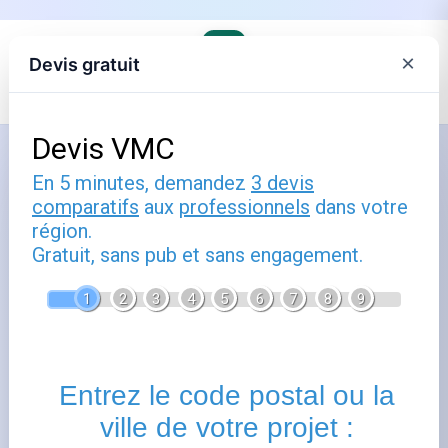
×
Devis gratuit
Accueil
›
Les fournisseurs alternatifs d'électricité et de gaz
Comment utiliser total énergie
toulouse : guide pratique
Publié le
25 avril 2025
- Mis à jour le
22 février 2026
Total