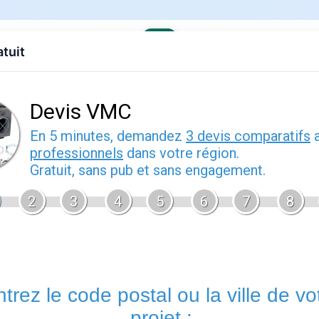
atuit
evis gratuit
Contact
EDF
Engie
Fournisseurs
Demenagem
s offres
›
EDF en Bretagne
offres et alternatives
026
Offres EDF disponibles à Beganne
EDF
propose à Beganne plusieurs formules d'électricité adapté
contrat indexé sur le Tarif Réglementé de Vente (TRV) ou une of
budget, le fournisseur dispose d'une gamme complète. La sous
minutes, sans coupure ni intervention technique à prévoir.
Comparer avant de s'engager