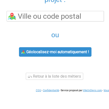
Avant de choisir EDF, il est utile de mettre en concurrence p
ou
TotalEnergies
proposent aussi des offres compétitives pour
sur le prix du kWh, l'abonnement mensuel, les services inclus 
qualité du service après-vente. Un écart de quelques centime
d'euros d'économies annuelles.
Vérifiez le prix du kWh TTC et l'abonnement annuel
es pleines
s en général)
u service
arche à suivre
atuit et sans coupure
pour les habitants de Beganne. Il suffit d
 pour le gaz). L'ancien contrat est résilié automatiquement. Le
ngement pour éviter toute contestation sur votre dernière factu