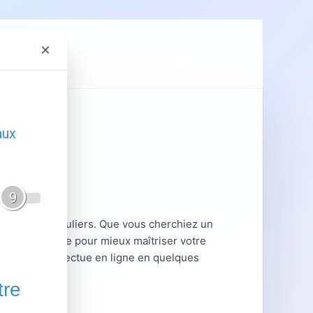
×
ent
GRDF
es aux particuliers. Que vous cherchiez un
fre à prix fixe pour mieux maîtriser votre
cription s'effectue en ligne en quelques