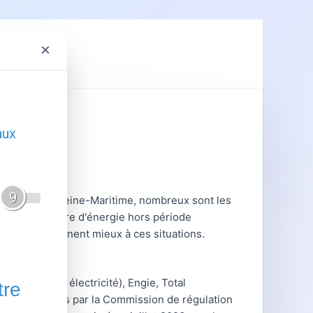
×
ent
GRDF
mandie. En Seine-Maritime, nombreux sont les
miser la facture d'énergie hors période
lifiée conviennent mieux à ces situations.
f réglementé électricité), Engie, Total
 acteurs agréés par la Commission de régulation