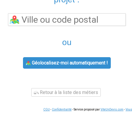
de l'énergie (CRE). Pour le gaz, le tarif réglementé de vente (T
les offres de marché sont disponibles.
Comment comparer les offres à Barentin ?
r le Médiateur national de l'énergie, permet de comparer toutes 
aison, 14 chiffres, sur votre facture électricité) ou PCE (gaz).
fixé par l'État est à 0,2516 €/kWh TTC en option de base (2024). 
odes. Les offres à prix fixe garantissent un tarif stable 1 à 3 a
ui y sont éligibles reçoivent automatiquement le chèque éner
 seule, revenus modérés) à 277 € (famille nombreuse, faibles re
les offres de marché.