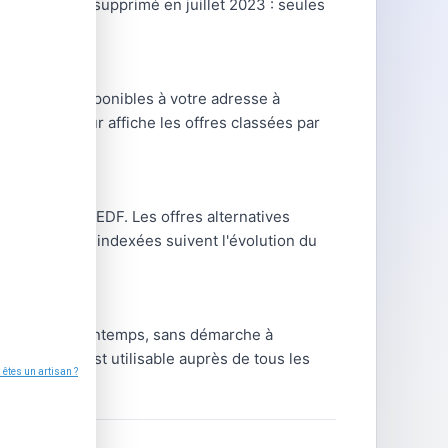
RV gaz) a été supprimé en juillet 2023 : seules
les offres disponibles à votre adresse à
 Le comparateur affiche les offres classées par
C'est le tarif EDF. Les offres alternatives
ns ; les offres indexées suivent l'évolution du
gie chaque printemps, sans démarche à
venus). Il est utilisable auprès de tous les