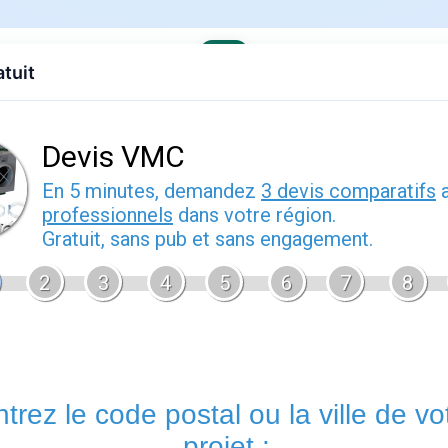
atuit
evis gratuit
Contact
EDF
Engie
Fournisseurs
Demenagem
s offres
›
EDF en Normandie
tin (76360)
t 2026
Barentin (76360) est une commune du Seine-Maritime, en Nor
logements secondaires dont les propriétaires cherchent à opti
d'occupation. Les offres sans engagement ou à résiliation simp
Fournisseurs d'énergie disponibles à Barentin
Tous les fournisseurs nationaux desservent Barentin : EDF (tari
Energies, Ekwateur et Vattenfall, parmi une vingtaine d'autres