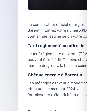
Le comparateur officiel energie-info.fr, géré pa
Barentin. Entrez votre numéro PDL (Point De Livr
coût annuel estimé selon votre consommation.
Tarif réglementé ou offre de marché ?
Le tarif réglementé de vente (TRV) d'électricité 
peuvent être 5 à 15 % moins chères selon les péri
marché de gros, à la hausse comme à la baisse.
Chèque énergie à Barentin
Les ménages à revenus modestes de Barentin q
effectuer. Le montant 2024 va de 48 € (personne
fournisseurs d'électricité et de gaz, y compris 