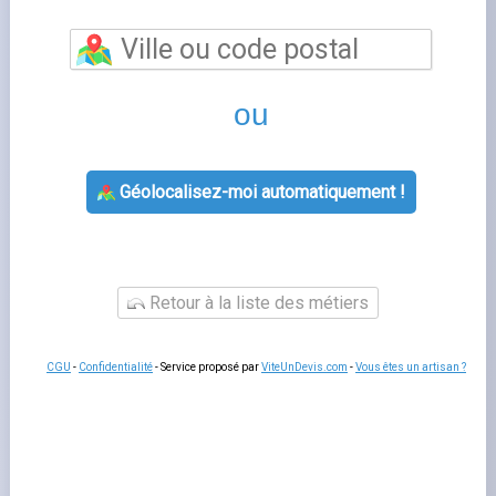
Roubaix
vous permet de bénéficier d'un
accompagnement personnalisé pour toutes vos
questions relatives à votre contrat d'énergie. Les
conseillers de cette agence GRDF vous aident à souscrire
un nouveau contrat, à gérer votre déménagement, à
résoudre un litige de facturation ou à adapter votre offre
à votre consommation réelle.
Un rendez-vous en agence
reste utile pour les situations complexes qui nécessitent
des échanges approfondis ou la remise de documents
originaux.
Services proposés par roubaix
L'agence
agence grdf
prend en charge les souscriptions,
les modifications de contrat, les changements de titulaire
et les demandes de raccordement. Les conseillers
peuvent aussi vous orienter vers les
aides aux travaux