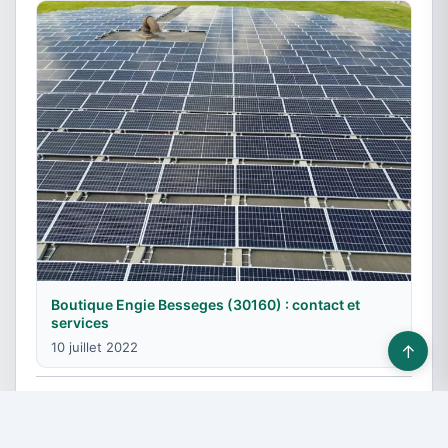
Boutique Engie Besseges (30160) : contact et
services
10 juillet 2022
↑
© 2026 Fournisseurs énergie - Tous droits réservés -
Devis gratuit
-
Contact & Publicité
-
Plan du site
-