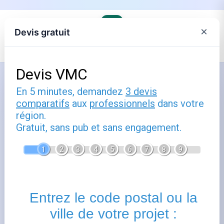
×
Devis gratuit
Accueil
›
Le distributeur de gaz, commune par commune
›
GRDF en Hauts-de-France
Comment utiliser roubaix : guide
pratique
Publié le
12 avril 2025
- Mis à jour le
22 février 2026