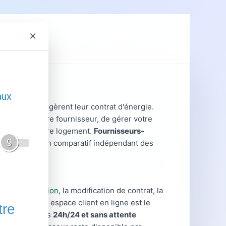
×
ent
GRDF
nt lorsqu'ils gèrent leur contrat d'énergie.
gir avec votre fournisseur, de gérer votre
es liées à votre logement.
Fournisseurs-
ratiques et un comparatif indépendant des
 la souscription
, la modification de contrat, la
les cas, votre espace client en ligne est le
hes disponibles
24h/24 et sans attente