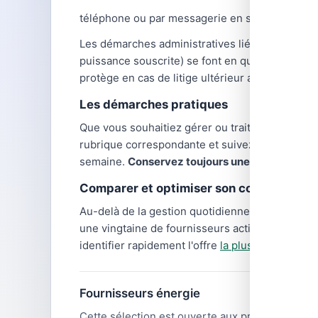
téléphone ou par messagerie en semaine.
Les démarches administratives liées à l'énergi
puissance souscrite) se font en quelques clics 
protège en cas de litige ultérieur avec votre fo
Les démarches pratiques
Que vous souhaitiez gérer
ou traiter une dema
rubrique correspondante et suivez les instruct
semaine.
Conservez toujours une trace écrite
d
Comparer et optimiser son contrat d'éne
Au-delà de la gestion quotidienne,
comparer le
une vingtaine de fournisseurs actifs, avec des
identifier rapidement l'offre
la plus avantageuse
Fournisseurs énergie
Cette sélection est ouverte aux professionnel