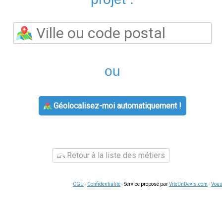
téléphonique
. En cas de question complexe, le service client 
e sont souvent plus simples qu'il n'y paraît. La plupart des c
depuis l'espace client.
Conserver vos documents
(factures, co
urnisseur.
nde liée à
offre électricité gaz
, voici les étapes habituelles : co
ions. Pour les demandes complexes, le service client de votre f
e vos échanges en cas de litige ultérieur, notamment pour le
rgie
s offres d'énergie
reste le moyen le plus efficace de réduire vo
 écarts tarifaires pouvant atteindre 15 % sur une consommation 
 pour votre profil
de consommation, sans engagement et sans f
s du domaine.
Nous écrire