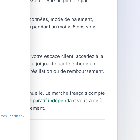
de votre fournisseur reste disponible par
hangements (coordonnées, mode de paiement,
ntrats, relevés) pendant au moins 5 ans vous
nnectez-vous à votre espace client, accédez à la
ournisseur reste joignable par téléphone en
s demandes de résiliation ou de remboursement.
tre facture annuelle. Le marché français compte
type.
Notre comparatif indépendant
vous aide à
rais de changement.