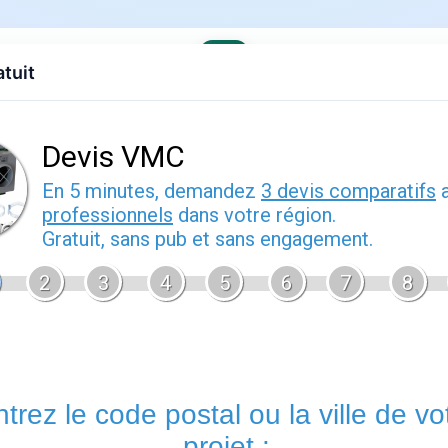
atuit
evis gratuit
Contact
EDF
Engie
Fournisseurs
Demenagem
de pratique
Énergie
est un sujet que de nombreux foyers français rencontre
Bien comprendre cette thématique vous permet de mieux intera
contrat sereinement et d'anticiper les démarches administrativ
Énergie.fr
vous accompagne à chaque étape avec des guides p
offres disponibles sur le marché français.
Tout savoir sur
Les questions liées à
fournisseur d'énergie
concernent souvent
gestion
des factures ou le changement
de situation. Dans tous 
premier outil à consulter : il concentre l'essentiel des démarc