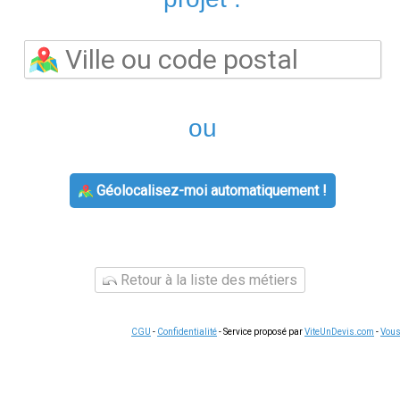
L'agence
agence engie
prend en charge les souscriptions, les
titulaire et les demandes de raccordement. Les conseillers pe
travaux d'économies d'énergie
disponibles selon votre situat
ulables et peuvent représenter plusieurs centaines d'euros sel
horaires d'ouverture du lundi au vendredi, avec parfois des p
 certaines agences fonctionnent sur rendez-vous uniquement.
Ap
 demande.
e,
contact engie
reste accessible par téléphone et via l'espace 
 relevé de compteur, changement de coordonnées, demande de ré
smartphone, ce qui permet de gérer vos démarches à votre ryth
tre secteur
'énergie
sont identiques sur tout le territoire pour un même fou
ies, Engie, Eni, Ohm Énergie ou Ekwateur proposent souvent des t
aide à trouver le contrat le plus avantageux pour votre foyer