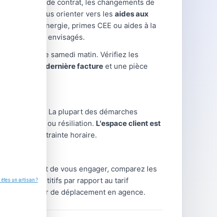
 modifications de contrat, les changements de
uvent aussi vous orienter vers les
aides aux
ion : chèque énergie, primes CEE ou aides à la
on les travaux envisagés.
ermanences le samedi matin. Vérifiez les
portez votre dernière facture
et une pièce
client en ligne. La plupart des démarches
gularisation ou résiliation.
L'espace client est
me, sans contrainte horaire.
rnisseur. Avant de vous engager, comparez les
arifs compétitifs par rapport au tarif
 sans nécessiter de déplacement en agence.