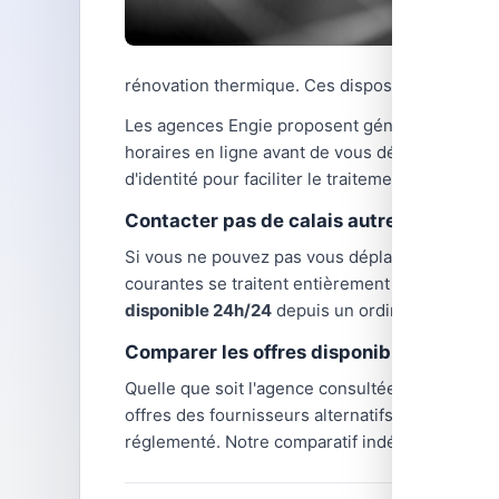
rénovation thermique. Ces dispositifs sont cum
Les agences Engie proposent généralement des 
horaires en ligne avant de vous déplacer, car
d'identité pour faciliter le traitement de votre
Contacter pas de calais autrement
Si vous ne pouvez pas vous déplacer en agenc
courantes se traitent entièrement à distance :
disponible 24h/24
depuis un ordinateur ou un 
Comparer les offres disponibles dans vo
Quelle que soit l'agence consultée,
les tarifs d
offres des fournisseurs alternatifs : TotalEnerg
réglementé. Notre comparatif indépendant vous 