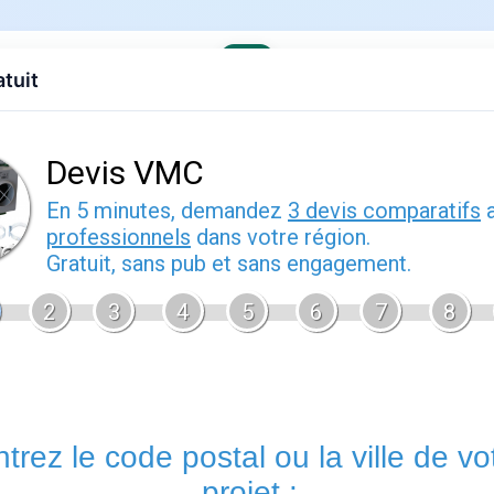
atuit
evis gratuit
Contact
EDF
Engie
Fournisseurs
Demenagem
ses offres
: guide pratique
vrier 2026
Pas de calais
vous permet de bénéficier d'un accompagnement
relatives à votre contrat d'énergie. Les conseillers de cette 
contrat, à gérer votre déménagement, à résoudre un litige de fa
consommation réelle.
Un rendez-vous en agence
reste utile 
des échanges approfondis ou la remise de documents originau
Services proposés par pas de calais