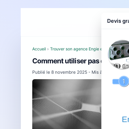
Devis gr
Accueil
D
Accueil
›
Trouver son agence Engie et comprendre 
Comment utiliser pas de calais 
Publié le
8 novembre 2025
- Mis à jour le
22 fé