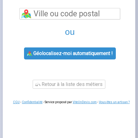
Moeurs Verdey (51120) est une commune du Marne, en
Grand Est. Comme dans toutes les communes françaises
depuis 2007, les habitants de Moeurs Verdey peuvent
choisir librement leur fournisseur d'électricité et de gaz
naturel parmi l'ensemble des acteurs du marché.
Fournisseurs d'énergie disponibles à Moeurs
Verdey
Tous les fournisseurs nationaux desservent Moeurs
Verdey : EDF (tarif réglementé électricité), Total Energies,
Ohm Énergie, Eni et Mint Énergie, parmi une vingtaine
d'autres acteurs agréés par la Commission de régulation
de l'énergie (CRE). Pour le gaz, le tarif réglementé de
vente (TRV gaz) a été supprimé en juillet 2023 : seules
les offres de marché sont disponibles.