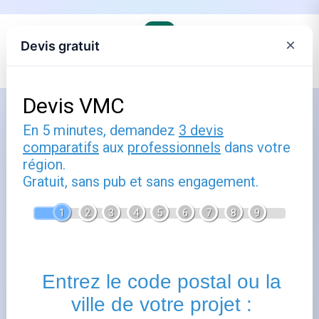
×
Devis gratuit
Accueil
›
Trouver son agence EDF et comprendre ses offres
›
EDF en Grand Est
Fournisseurs d'énergie à Moeurs
Verdey (51120)
Publié le
23 novembre 2020
- Mis à jour le
29 juillet 2026