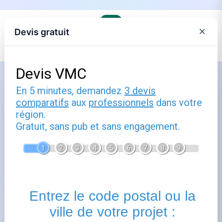
×
Devis gratuit
Accueil
›
Le distributeur de gaz, commune par commune
›
GRDF en Occitanie
Comment utiliser grdf toulouse :
guide pratique
Publié le
30 octobre 2024
- Mis à jour le
22 février 2026
Grdf