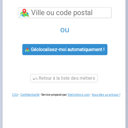
toulouse
vous permet de bénéficier d'un
accompagnement personnalisé pour toutes vos
questions relatives à votre contrat d'énergie. Les
conseillers de cette agence GRDF vous aident à souscrire
un nouveau contrat, à gérer votre déménagement, à
résoudre un litige de facturation ou à adapter votre offre
à votre consommation réelle.
Un rendez-vous en agence
reste utile pour les situations complexes qui nécessitent
des échanges approfondis ou la remise de documents
originaux.
Services proposés par grdf toulouse
L'agence
urgence gaz toulouse
prend en charge les
souscriptions, les modifications de contrat, les
changements de titulaire et les demandes de
raccordement. Les conseillers peuvent aussi vous