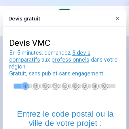
×
Devis gratuit
Accueil
›
Le distributeur de gaz, commune par commune
›
GRDF en Pays de la Loire
Comment utiliser le mans : guide
pratique
Publié le
6 février 2026
- Mis à jour le
22 février 2026
Le