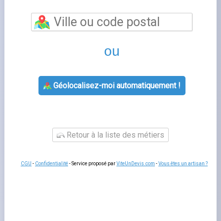
mans
vous permet de bénéficier d'un accompagnement
personnalisé pour toutes vos questions relatives à votre
contrat d'énergie. Les conseillers de cette agence GRDF
vous aident à souscrire un nouveau contrat, à gérer votre
déménagement, à résoudre un litige de facturation ou à
adapter votre offre à votre consommation réelle.
Un
rendez-vous en agence
reste utile pour les situations
complexes qui nécessitent des échanges approfondis ou
la remise de documents originaux.
Services proposés par le mans
L'agence
agence grdf
prend en charge les souscriptions,
les modifications de contrat, les changements de titulaire
et les demandes de raccordement. Les conseillers
peuvent aussi vous orienter vers les
aides aux travaux
d'économies d'énergie
disponibles selon votre situation :