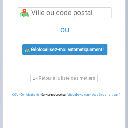
Pipriac, commune du département Ille et Vilaine,
EDF
reste le fournisseur historique d’électricité pour de
nombreux foyers. Que ce soit pour une ouverture de
compteur, un déménagement ou une question sur votre
facture, plusieurs solutions existent pour joindre le
service client.
Services EDF disponibles à Pipriac
EDF accompagne les foyers de Pipriac (35550) dans
leurs démarches quotidiennes : mise en service du
compteur, ajustement de l’offre tarifaire, suivi de la
consommation électrique et paiement des factures.
L’espace client en ligne simplifie la plupart de ces
opérations.