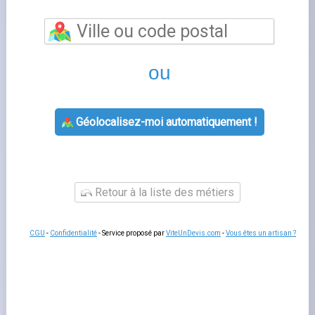
demain
désignent les plages horaires pendant lesquelles
le prix du kilowattheure est réduit, généralement de 20 à
30 % par rapport aux heures pleines. Ces créneaux sont
définis par Enedis
et varient selon votre lieu de résidence
: typiquement la nuit (22h-6h) et parfois une coupure en
milieu de journée.
Choisir cette option tarifaire
est
pertinent si vous consommez une part importante de
votre électricité la nuit, notamment avec un chauffe-eau
ou un véhicule électrique.
Connaître ses ejp demain
Pour savoir précisément quels sont vos
ejp demain
particulier edf
, consultez votre contrat ou votre espace
client. Vous pouvez aussi appeler le service client
d'Enedis ou de votre fournisseur qui vous communiquera