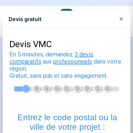
×
Devis gratuit
Accueil
›
Trouver son agence EDF et comprendre ses offres
Comment utiliser ejp demain :
guide pratique
Publié le
18 février 2026
- Mis à jour le
22 février 2026
Ejp