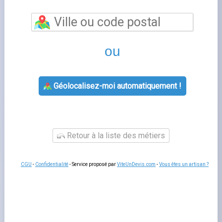
(31840) est une commune du Haute-Garonne, en
Occitanie. Comme dans toutes les communes françaises
depuis 2007, les habitants de Seilh peuvent choisir
librement leur fournisseur d'électricité et de gaz naturel
parmi l'ensemble des acteurs du marché.
Fournisseurs d'énergie disponibles à Seilh
Tous les fournisseurs nationaux desservent Seilh : EDF
(tarif réglementé électricité), Total Energies, Ohm
Énergie, Eni et Mint Énergie, parmi une vingtaine d'autres
acteurs agréés par la Commission de régulation de
l'énergie (CRE). Pour le gaz, le tarif réglementé de vente
(TRV gaz) a été supprimé en juillet 2023 : seules les
offres de marché sont disponibles.