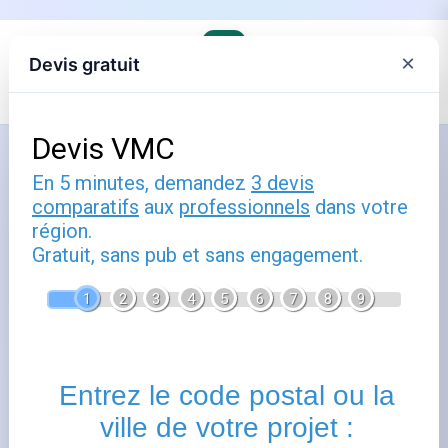
×
Devis gratuit
Accueil
›
Trouver son agence EDF et comprendre ses offres
›
EDF en Occitanie
Fournisseurs d'énergie à Seilh
(31840)
Publié le
21 mars 2021
- Mis à jour le
29 juillet 2026
Seilh