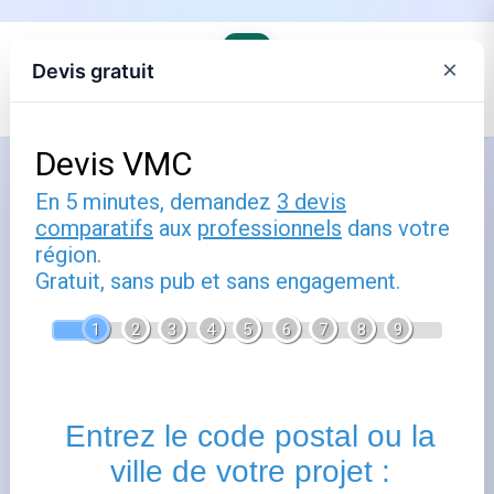
×
Devis gratuit
Accueil
›
Trouver son agence EDF et comprendre ses offres
›
EDF en Hauts-de-France
Souscrire chez EDF à Montagny
En Vexin (60240) : guide pratique
Publié le
7 septembre 2023
- Mis à jour le
10 mars 2026