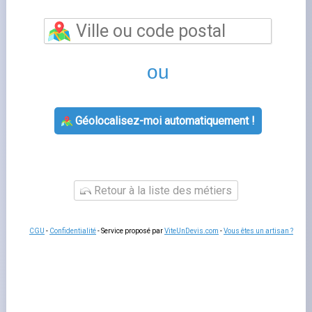
Fournisseur d'électricité à Montagny En Vexin :
EDF et les alternatives
Les résidents de
Montagny En Vexin
(60240), en Oise,
ont accès à l'ensemble des fournisseurs d'électricité du
marché français. EDF propose ses offres Tarif Bleu, EDF
Vert et EDF Pulse, adaptées aux différents profils :
locataires, propriétaires, grandes maisons ou petits
appartements. Depuis 2007, le marché est ouvert à la
concurrence et changer de fournisseur est gratuit.
L'offre heures creuses EDF : adaptée à
Montagny En Vexin ?
L'option heures creuses (HC/HP) d'EDF convient