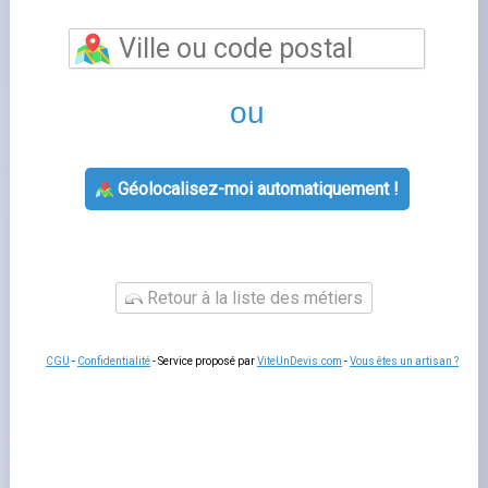
permet de bénéficier d'un accompagnement
personnalisé pour toutes vos questions relatives à votre
contrat d'énergie. Les conseillers de cette agence EDF
vous aident à souscrire un nouveau contrat, à gérer votre
déménagement, à résoudre un litige de facturation ou à
adapter votre offre à votre consommation réelle.
Un
rendez-vous en agence
reste utile pour les situations
complexes qui nécessitent des échanges approfondis ou
la remise de documents originaux.
Services proposés par lyon
L'agence
agence edf
prend en charge les souscriptions,
les modifications de contrat, les changements de titulaire
et les demandes de raccordement. Les conseillers