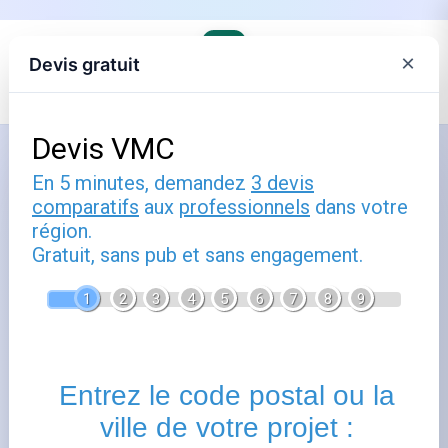
×
Devis gratuit
Accueil
›
Trouver son agence EDF et comprendre ses offres
›
EDF en Auvergne-Rhône-Alpes
Comment utiliser lyon : guide
pratique
Publié le
29 juillet 2025
- Mis à jour le
22 février 2026
Lyon
vous