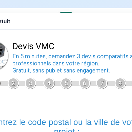
atuit
evis gratuit
Contact
EDF
Engie
Fournisseurs
Demenagem
s offres
›
EDF en Provence-Alpes-Cote d'Azur
ers (04230)
2026
Lardiers (04230) est une commune du Alpes-de-Haute-Proven
secteur montagnard, les besoins en chauffage sont élevés : 
être rigoureux, et la facture annuelle dépasse souvent la moyen
bon contrat a donc un impact financier réel.
Fournisseurs d'énergie disponibles à Lardiers
Tous les fournisseurs nationaux desservent Lardiers : EDF (tari