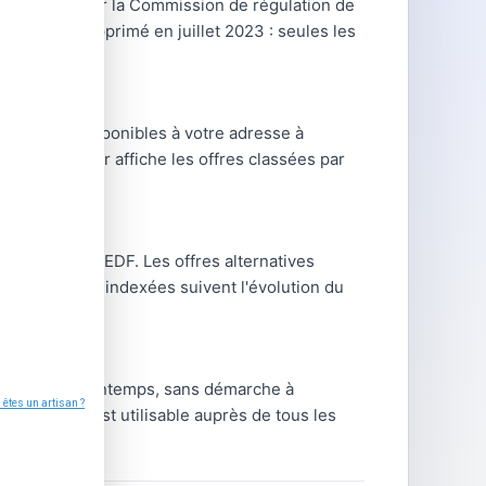
eurs agréés par la Commission de régulation de
gaz) a été supprimé en juillet 2023 : seules les
les offres disponibles à votre adresse à
Le comparateur affiche les offres classées par
C'est le tarif EDF. Les offres alternatives
ns ; les offres indexées suivent l'évolution du
gie chaque printemps, sans démarche à
venus). Il est utilisable auprès de tous les