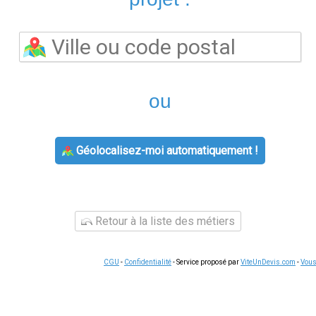
Énergie, Eni et Mint Énergie, parmi une vingtaine d'autres act
l'énergie (CRE). Pour le gaz, le tarif réglementé de vente (TRV 
offres de marché sont disponibles.
Comment comparer les offres à Lardiers ?
r le Médiateur national de l'énergie, permet de comparer toutes 
aison, 14 chiffres, sur votre facture électricité) ou PCE (gaz). 
fixé par l'État est à 0,2516 €/kWh TTC en option de base (2024). 
odes. Les offres à prix fixe garantissent un tarif stable 1 à 3 a
ui y sont éligibles reçoivent automatiquement le chèque éner
 seule, revenus modérés) à 277 € (famille nombreuse, faibles re
les offres de marché.