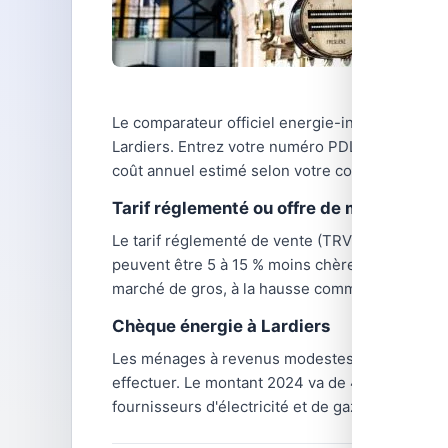
Le comparateur officiel energie-info.fr, géré pa
Lardiers. Entrez votre numéro PDL (Point De Livr
coût annuel estimé selon votre consommation.
Tarif réglementé ou offre de marché ?
Le tarif réglementé de vente (TRV) d'électricité 
peuvent être 5 à 15 % moins chères selon les péri
marché de gros, à la hausse comme à la baisse.
Chèque énergie à Lardiers
Les ménages à revenus modestes de Lardiers q
effectuer. Le montant 2024 va de 48 € (personne
fournisseurs d'électricité et de gaz, y compris 