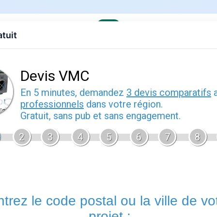
atuit
evis gratuit
Contact
EDF
Engie
Fournisseurs
Demenagem
s offres
›
EDF en Provence-Alpes-Cote d'Azur
ris (06910)
llet 2026
Cuebris (06910) est une commune du Alpes-Maritimes, en Pro
nombreux sont les logements secondaires dont les propriétaire
hors période d'occupation. Les offres sans engagement ou à ré
situations.
Fournisseurs d'énergie disponibles à Cuebris
Tous les fournisseurs nationaux desservent Cuebris : EDF (tarif