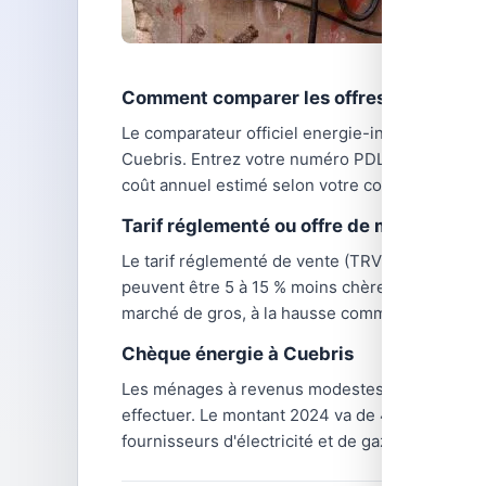
Comment comparer les offres à Cuebris 
Le comparateur officiel energie-info.fr, géré pa
Cuebris. Entrez votre numéro PDL (Point De Livra
coût annuel estimé selon votre consommation.
Tarif réglementé ou offre de marché ?
Le tarif réglementé de vente (TRV) d'électricité 
peuvent être 5 à 15 % moins chères selon les péri
marché de gros, à la hausse comme à la baisse.
Chèque énergie à Cuebris
Les ménages à revenus modestes de Cuebris qu
effectuer. Le montant 2024 va de 48 € (personne
fournisseurs d'électricité et de gaz, y compris 