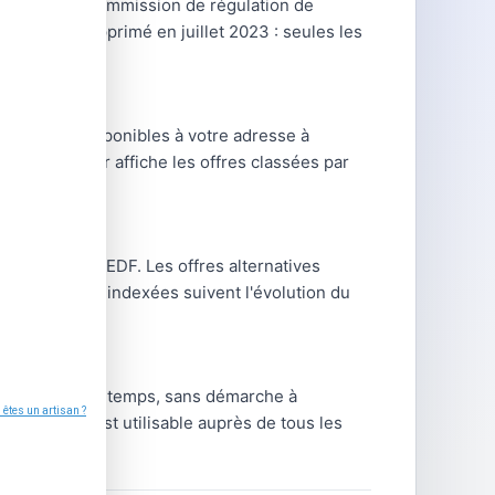
gréés par la Commission de régulation de
gaz) a été supprimé en juillet 2023 : seules les
les offres disponibles à votre adresse à
Le comparateur affiche les offres classées par
C'est le tarif EDF. Les offres alternatives
ns ; les offres indexées suivent l'évolution du
ie chaque printemps, sans démarche à
venus). Il est utilisable auprès de tous les