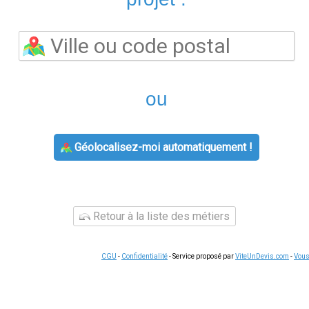
Ekwateur et Vattenfall, parmi une vingtaine d'autres acteurs a
l'énergie (CRE). Pour le gaz, le tarif réglementé de vente (TRV 
offres de marché sont disponibles.
?
r le Médiateur national de l'énergie, permet de comparer toutes 
ison, 14 chiffres, sur votre facture électricité) ou PCE (gaz). 
fixé par l'État est à 0,2516 €/kWh TTC en option de base (2024). 
odes. Les offres à prix fixe garantissent un tarif stable 1 à 3 a
i y sont éligibles reçoivent automatiquement le chèque énerg
 seule, revenus modérés) à 277 € (famille nombreuse, faibles re
les offres de marché.