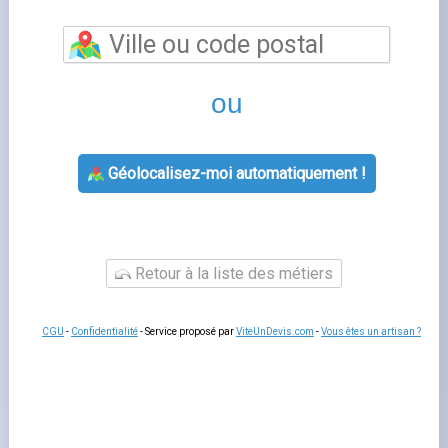
Comparateur électricité
est un sujet que de nombreux
foyers français rencontrent lorsqu'ils gèrent leur contrat
d'énergie. Bien comprendre cette thématique vous
permet de mieux interagir avec votre fournisseur, de
gérer votre contrat sereinement et d'anticiper les
démarches administratives liées à votre logement.
Fournisseurs-Énergie.fr
vous accompagne à chaque
étape avec des guides pratiques et un comparatif
indépendant des offres disponibles sur le marché
français.
Tout savoir sur comparateur électricité
Les questions liées à
fournisseur d'énergie
concernent
souvent la souscription, la modification de contrat, la
gestion des factures ou le changement de situation. Dans
tous les cas, votre espace client en ligne est le premier