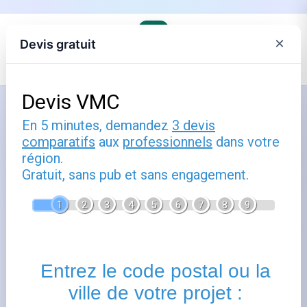
×
Devis gratuit
Accueil
Comment utiliser comparateur
électricité : guide pratique
Publié le
15 décembre 2025
- Mis à jour le
22 février
2026