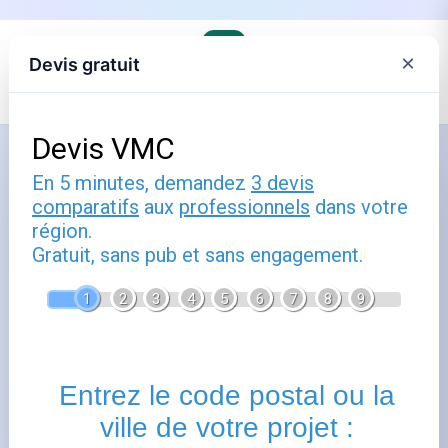
×
Devis gratuit
Accueil
›
Trouver son agence Engie et comprendre ses offres
›
Engie en Occitanie
Comment utiliser rodez : guide
pratique
Publié le
15 mars 2025
- Mis à jour le
22 février 2026