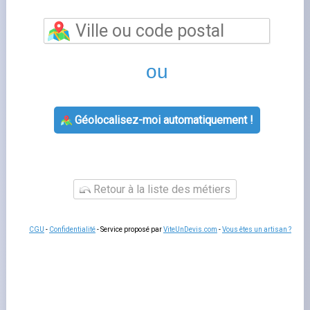
Rodez
vous permet de bénéficier d'un accompagnement
personnalisé pour toutes vos questions relatives à votre
contrat d'énergie. Les conseillers de cette agence Engie
vous aident à souscrire un nouveau contrat, à gérer votre
déménagement, à résoudre un litige de facturation ou à
adapter votre offre à votre consommation réelle.
Un
rendez-vous en agence
reste utile pour les situations
complexes qui nécessitent des échanges approfondis ou
la remise de documents originaux.
Services proposés par rodez
L'agence
agence engie
prend en charge les
souscriptions, les modifications de contrat, les
changements de titulaire et les demandes de