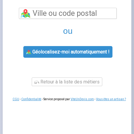
permet de bénéficier d'un accompagnement
personnalisé pour toutes vos questions relatives à votre
contrat d'énergie. Les conseillers de cette agence EDF
vous aident à souscrire un nouveau contrat, à gérer votre
déménagement, à résoudre un litige de facturation ou à
adapter votre offre à votre consommation réelle.
Un
rendez-vous en agence
reste utile pour les situations
complexes qui nécessitent des échanges approfondis ou
la remise de documents originaux.
Services proposés par nice
L'agence
agence edf
prend en charge les souscriptions,
les modifications de contrat, les changements de titulaire
et les demandes de raccordement. Les conseillers
peuvent aussi vous orienter vers les
aides aux travaux