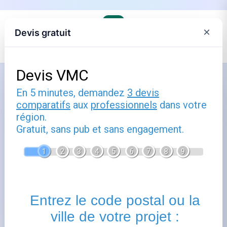
×
Devis gratuit
Accueil
›
Trouver son agence EDF et comprendre ses offres
›
EDF en Provence-Alpes-Cote d'Azur
Comment utiliser nice : guide
pratique
Publié le
11 mars 2025
- Mis à jour le
22 février 2026
Nice
vous