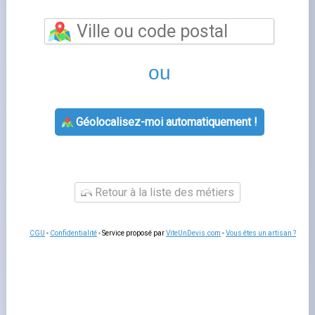
Demande de compteur de chantier
est l'outil en ligne qui
vous permet de piloter votre contrat d'énergie depuis
chez vous, sans attente téléphonique. Vous consultez
vos factures, modifiez vos coordonnées bancaires,
signalez votre relevé de compteur et suivez votre
consommation en temps réel. Un accès simplifié qui vous
fait gagner du temps au quotidien. La plupart des
fournisseurs proposent également une application mobile
permettant d'accéder aux mêmes fonctionnalités depuis
un smartphone ou une tablette.
Se connecter à demande de compteur de
chantier
Pour accéder à
edf ouverture compteur chantier
,
rendez-vous sur le site officiel de votre fournisseur et
saisissez votre adresse e-mail ainsi que votre mot de