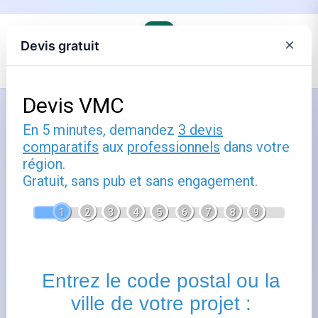
×
Devis gratuit
Accueil
›
Électricité et gaz lors d'un déménagement
Comment utiliser demande de
compteur de chantier : guide
pratique
Publié le
6 janvier 2026
- Mis à jour le
22 février 2026