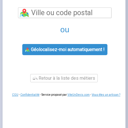
Énergie
est un sujet que de nombreux foyers français
rencontrent lorsqu'ils gèrent leur contrat d'énergie. Bien
comprendre cette thématique vous permet de mieux
interagir avec votre fournisseur, de gérer votre contrat
sereinement et d'anticiper les démarches administratives
liées à votre logement.
Fournisseurs-Énergie.fr
vous
accompagne à chaque étape avec des guides pratiques
et un comparatif indépendant des offres disponibles sur
le marché français.
Tout savoir sur
Les questions liées à
fournisseur d'énergie
concernent
souvent la souscription
, la modification de contrat, la
gestion
des factures ou le changement
de situation. Dans
tous les cas, votre espace client en ligne est le premier
outil à consulter : il concentre l'essentiel des démarches
disponibles
24h/24 et sans attente téléphonique
. En cas
de question complexe, le service client de votre
fournisseur reste disponible par téléphone ou par