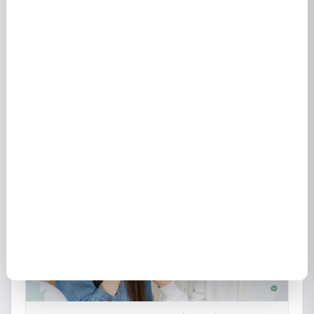
EDF à Orion 64390 - Offres et contrats électricité
24 avril 2024