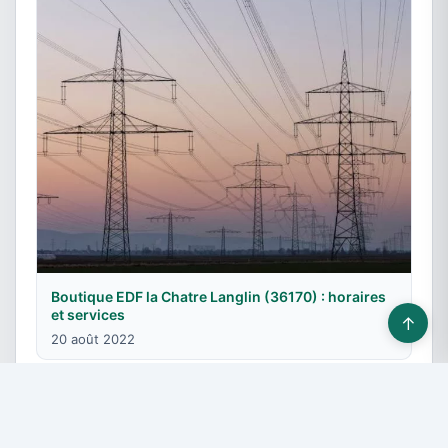
Boutique EDF la Chatre Langlin (36170) : horaires
et services
↑
20 août 2022
© 2026 Fournisseurs énergie - Tous droits réservés -
Devis gratuit
-
Contact & Publicité
-
Plan du site
-
Mentions légales