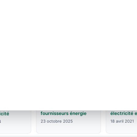
EDF en Bourgogne-Franche-
EDF en Bretagne : age
Comte : agences et contacts
contacts
6 juin 2026
5 juin 2026
Ohm énergie service
Fournisseur
alme De
client : guide complet
Fains (27120
30 - Offres
fournisseurs énergie
électricité 
icité
23 octobre 2025
18 avril 2021
4