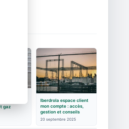
nces et
s d'énergie à
Iberdrola espace client
) :
mon compte : accès,
et gaz
gestion et conseils
20 septembre 2025