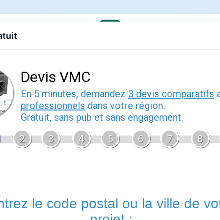
atuit
evis gratuit
Contact
EDF
Engie
Fournisseurs
Demenagem
t de gaz
nels
2026
Eni est un grand groupe énergétique italien présent dans le pétr
renouvelables. Sur le marché français des particuliers, il propo
Pour les professionnels, Eni décline des offres d'électricité e
une gestion et une facturation propres à ce public, distinctes d
Derniers articles