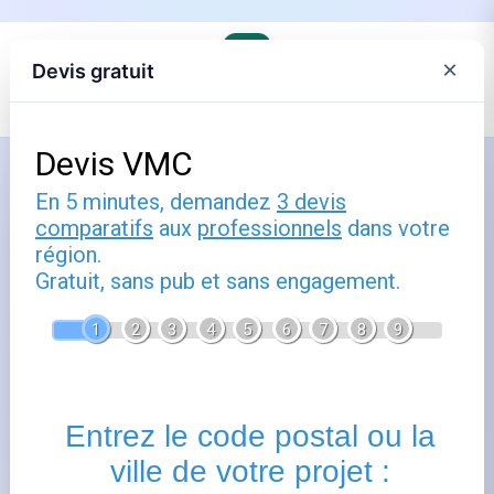
×
Devis gratuit
Accueil
›
Les fournisseurs alternatifs d'électricité et de gaz
Comment utiliser eni mon compte
payer ma facture : guide pratique
Publié le
28 juillet 2025
- Mis à jour le
22 février 2026
Eni
mon