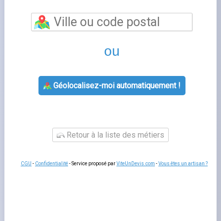
compte payer ma facture
est l'outil en ligne qui vous
permet de piloter votre contrat d'énergie depuis chez
vous, sans attente téléphonique. Vous consultez vos
factures, modifiez vos coordonnées bancaires, signalez
votre relevé de compteur et suivez votre consommation
en temps réel. Un accès simplifié qui vous fait gagner du
temps au quotidien. La plupart des fournisseurs
proposent également une application mobile permettant
d'accéder aux mêmes fonctionnalités depuis un
smartphone ou une tablette.
Se connecter à eni mon compte payer ma
facture
Pour accéder à
payer facture eni en ligne
, rendez-vous
sur le site officiel de votre fournisseur et saisissez votre
adresse e-mail ainsi que votre mot de passe. En cas