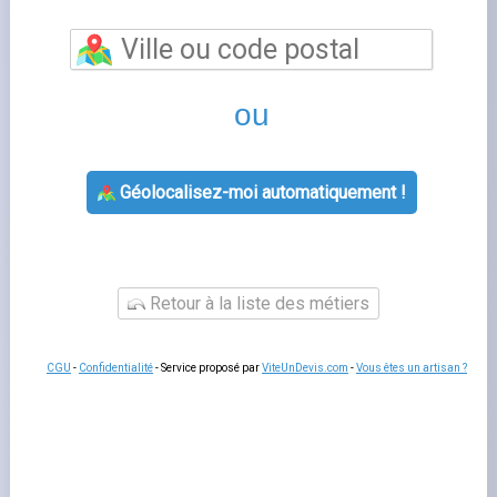
Montargis
vous permet de bénéficier d'un
accompagnement personnalisé pour toutes vos
questions relatives à votre contrat d'énergie. Les
conseillers de cette agence Engie vous aident à souscrire
un nouveau contrat, à gérer votre déménagement, à
résoudre un litige de facturation ou à adapter votre offre
à votre consommation réelle.
Un rendez-vous en agence
reste utile pour les situations complexes qui nécessitent
des échanges approfondis ou la remise de documents
originaux.
Services proposés par montargis
L'agence
agence engie
prend en charge les
souscriptions, les modifications de contrat, les
changements de titulaire et les demandes de