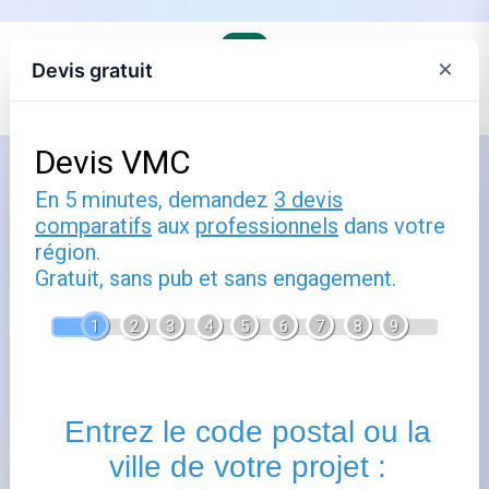
×
Devis gratuit
Accueil
›
Trouver son agence Engie et comprendre ses offres
›
Engie en Centre-Val de Loire
Comment utiliser montargis :
guide pratique
Publié le
16 janvier 2025
- Mis à jour le
22 février 2026