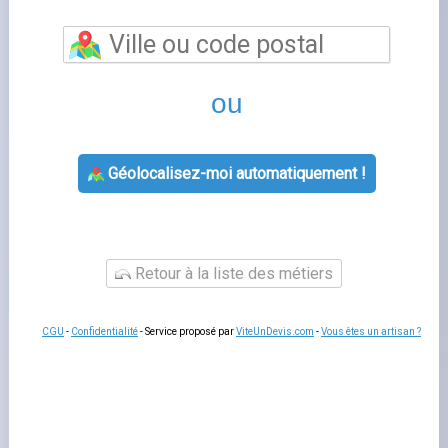
Boutique engie le boullay thierry
vous permet de
bénéficier d'un accompagnement personnalisé pour
toutes vos questions relatives à votre contrat d'énergie.
Les conseillers de cette agence Engie vous aident à
souscrire un nouveau contrat, à gérer votre
déménagement, à résoudre un litige de facturation ou à
adapter votre offre à votre consommation réelle.
Un
rendez-vous en agence
reste utile pour les situations
complexes qui nécessitent des échanges approfondis ou
la remise de documents originaux.
Services proposés par boutique engie le
boullay thierry
L'agence
engie le boullay thierry
prend en charge les