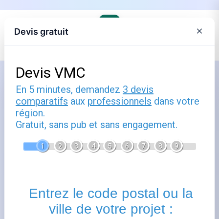
×
Devis gratuit
Accueil
›
Trouver son agence Engie et comprendre ses offres
›
Engie en Centre-Val de Loire
Comment utiliser boutique engie
le boullay thierry : guide pratique
Publié le
22 septembre 2024
- Mis à jour le
23 février
2026