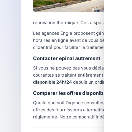
rénovation thermique. Ces dispositifs sont cum
Les agences Engie proposent généralement des 
horaires en ligne avant de vous déplacer, car
d'identité pour faciliter le traitement de votre
Contacter epinal autrement
Si vous ne pouvez pas vous déplacer en agenc
courantes se traitent entièrement à distance :
disponible 24h/24
depuis un ordinateur ou un 
Comparer les offres disponibles dans vo
Quelle que soit l'agence consultée,
les tarifs d
offres des fournisseurs alternatifs : TotalEnerg
réglementé. Notre comparatif indépendant vous 