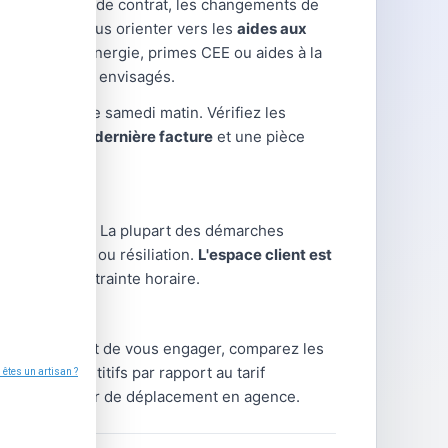
 modifications de contrat, les changements de
uvent aussi vous orienter vers les
aides aux
ion : chèque énergie, primes CEE ou aides à la
on les travaux envisagés.
ermanences le samedi matin. Vérifiez les
portez votre dernière facture
et une pièce
client en ligne. La plupart des démarches
gularisation ou résiliation.
L'espace client est
me, sans contrainte horaire.
rnisseur. Avant de vous engager, comparez les
arifs compétitifs par rapport au tarif
 sans nécessiter de déplacement en agence.