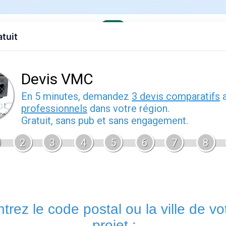
atuit
evis gratuit
Contact
EDF
Engie
Fournisseurs
Demenagem
ses offres
›
Engie en Grand Est
 pratique
ier 2026
Epinal
vous permet de bénéficier d'un accompagnement personn
votre contrat d'énergie. Les conseillers de cette agence Engie
gérer votre déménagement, à résoudre un litige de facturation
réelle.
Un rendez-vous en agence
reste utile pour les situat
approfondis ou la remise de documents originaux.
Services proposés par epinal