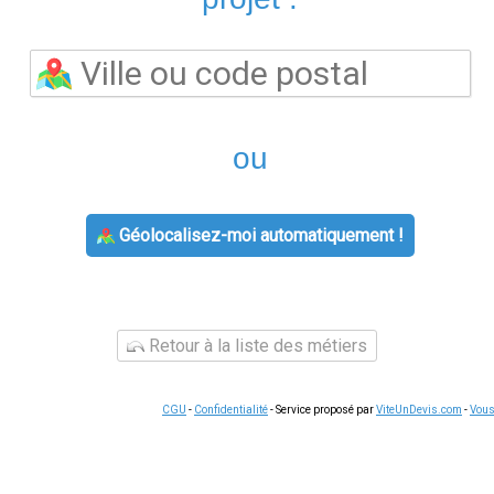
L'agence
agence engie
prend en charge les souscriptions, les
titulaire et les demandes de raccordement. Les conseillers pe
travaux d'économies d'énergie
disponibles selon votre situat
ulables et peuvent représenter plusieurs centaines d'euros sel
horaires d'ouverture du lundi au vendredi, avec parfois des p
 certaines agences fonctionnent sur rendez-vous uniquement.
Ap
 demande.
e,
contact engie
reste accessible par téléphone et via l'espace 
 relevé de compteur, changement de coordonnées, demande de ré
smartphone, ce qui permet de gérer vos démarches à votre ryth
tre secteur
'énergie
sont identiques sur tout le territoire pour un même fou
ies, Engie, Eni, Ohm Énergie ou Ekwateur proposent souvent des t
aide à trouver le contrat le plus avantageux pour votre foyer