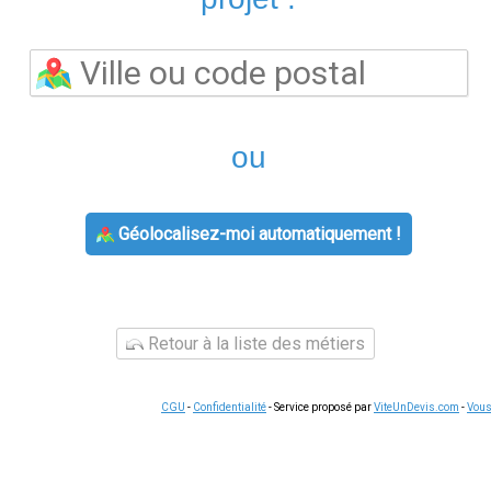
Offres gaz Engie à Camps Sur L Isle
Pour le gaz naturel, Engie propose plusieurs formules à Camps
(TRVg) est accessible jusqu'à sa suppression progressive pour 
sant votre budget face aux fluctuations des marchés de l'énergie
fié, appréciée des familles.
ur L Isle ?
s'effectue en ligne en quelques étapes : renseignez votre adre
uis choisissez votre formule et mode de paiement.
Aucune coup
F et Enedis continuent de fonctionner normalement. Le changeme