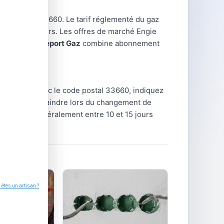
 Sur L Isle 33660. Le tarif réglementé du gaz
les particuliers. Les offres de marché Engie
.
L'offre Passeport Gaz
combine abonnement
sse exacte avec le code postal 33660, indiquez
ure
n'est à craindre lors du changement de
nt prend généralement entre 10 et 15 jours