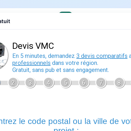
atuit
evis gratuit
Contact
EDF
Engie
Fournisseurs
Demenagem
ses offres
›
Engie en Nouvelle-Aquitaine
ur L Isle (33660) : comparer les offres
 2026
Engie à Camps Sur L Isle : gaz et électricité pour les p
Les habitants de
Camps Sur L Isle
(33660) peuvent souscrire au
que pour l'électricité. Engie, ancien GDF Suez, est l'un des d
Ses offres
Vert Gaz
et
Vert Électrique
séduisent les ménages s
approvisionnement d'origine renouvelable. En Gironde, Engie 
raccordés aux réseaux GRDF et Enedis.