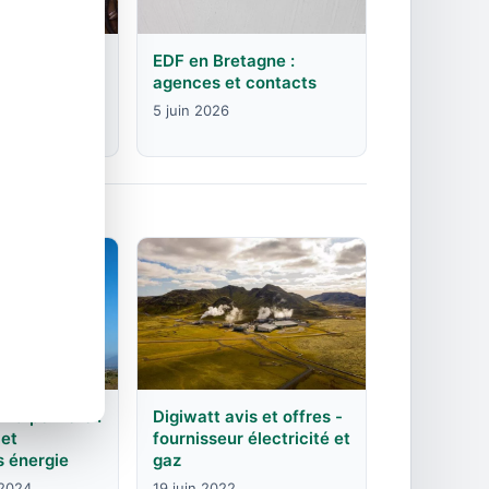
rgogne-
EDF en Bretagne :
mte :
agences et contacts
contacts
5 juin 2026
Digiwatt avis et offres -
 la perriere :
fournisseur électricité et
et
gaz
s énergie
19 juin 2022
2024