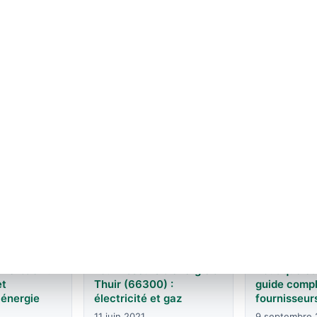
s, offres et
EDF en Bou
EDF en Auvergne-
r commune
Franche-Co
Rhône-Alpes : agences
agences et 
et contacts
6 juin 2026
7 juin 2026
 kerbach :
Fournisseurs d'énergie à
Boutique edf
et
Thuir (66300) :
guide compl
 énergie
électricité et gaz
fournisseur
11 juin 2021
9 septembre 