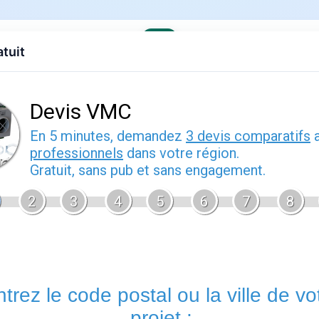
atuit
evis gratuit
Contact
EDF
Engie
Fournisseurs
Demenagem
ses offres
de pratique
er 2026
Alencon
vous permet de bénéficier d'un accompagnement perso
votre contrat d'énergie. Les conseillers de cette agence Engie
gérer votre déménagement, à résoudre un litige de facturation
réelle.
Un rendez-vous en agence
reste utile pour les situat
approfondis ou la remise de documents originaux.
Services proposés par alencon