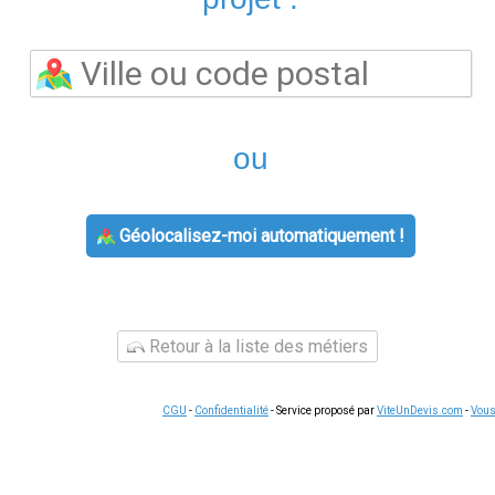
L'agence
agence engie
prend en charge les souscriptions, les
titulaire et les demandes de raccordement. Les conseillers pe
travaux d'économies d'énergie
disponibles selon votre situat
ulables et peuvent représenter plusieurs centaines d'euros sel
horaires d'ouverture du lundi au vendredi, avec parfois des p
 certaines agences fonctionnent sur rendez-vous uniquement.
Ap
 demande.
e,
contact engie
reste accessible par téléphone et via l'espace 
 relevé de compteur, changement de coordonnées, demande de ré
smartphone, ce qui permet de gérer vos démarches à votre ryth
tre secteur
'énergie
sont identiques sur tout le territoire pour un même fou
ies, Engie, Eni, Ohm Énergie ou Ekwateur proposent souvent des t
aide à trouver le contrat le plus avantageux pour votre foyer