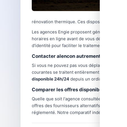
rénovation thermique. Ces dispositifs sont cum
Les agences Engie proposent généralement des 
horaires en ligne avant de vous déplacer, car
d'identité pour faciliter le traitement de votre
Contacter alencon autrement
Si vous ne pouvez pas vous déplacer en agenc
courantes se traitent entièrement à distance :
disponible 24h/24
depuis un ordinateur ou un 
Comparer les offres disponibles dans vo
Quelle que soit l'agence consultée,
les tarifs d
offres des fournisseurs alternatifs : TotalEnerg
réglementé. Notre comparatif indépendant vous 