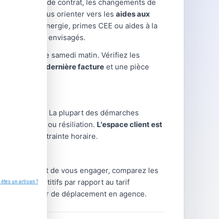
 modifications de contrat, les changements de
uvent aussi vous orienter vers les
aides aux
ion : chèque énergie, primes CEE ou aides à la
on les travaux envisagés.
ermanences le samedi matin. Vérifiez les
portez votre dernière facture
et une pièce
client en ligne. La plupart des démarches
gularisation ou résiliation.
L'espace client est
me, sans contrainte horaire.
rnisseur. Avant de vous engager, comparez les
arifs compétitifs par rapport au tarif
 sans nécessiter de déplacement en agence.