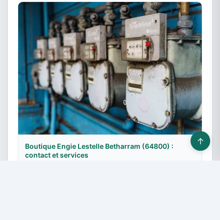
↑
Boutique Engie Lestelle Betharram (64800) :
contact et services
3 avril 2022
© 2026 Fournisseurs énergie - Tous droits réservés -
Devis gratuit
-
Contact & Publicité
-
Plan du site
-
Mentions légales