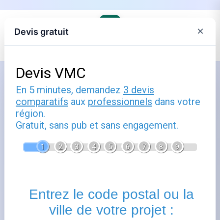
×
Devis gratuit
Accueil
›
Trouver son agence Engie et comprendre ses offres
Comment utiliser engie avis :
guide pratique
Publié le
18 août 2025
- Mis à jour le
22 février 2026