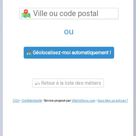
Engie avis
est un sujet que de nombreux foyers français
rencontrent lorsqu'ils gèrent leur contrat d'énergie. Bien
comprendre cette thématique vous permet de mieux
interagir avec votre fournisseur, de gérer votre contrat
sereinement et d'anticiper les démarches administratives
liées à votre logement.
Fournisseurs-Énergie.fr
vous
accompagne à chaque étape avec des guides pratiques
et un comparatif indépendant des offres disponibles sur
le marché français.
Tout savoir sur engie avis
Les questions liées à
avis engie
concernent souvent la
souscription, la modification de contrat, la gestion des
factures ou le changement de situation. Dans tous les
cas, votre espace client en ligne est le premier outil à
consulter : il concentre l'essentiel des démarches