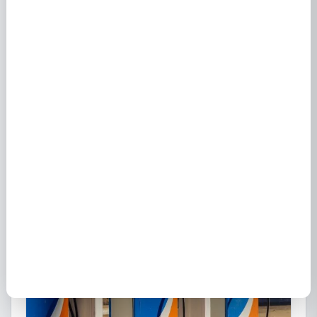
Fournisseurs d'énergie à St Nazaire Les Eymes
(38330) : électricité et gaz
29 juillet 2021