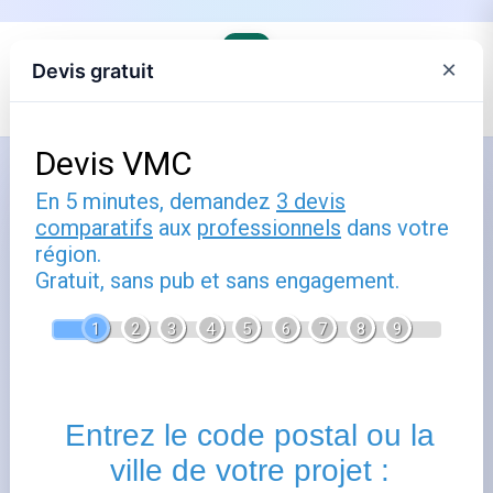
×
Devis gratuit
Accueil
›
Trouver son agence Engie et comprendre ses offres
Comment utiliser prix kwh engie :
guide pratique
Publié le
23 janvier 2026
- Mis à jour le
22 février 2026
Prix
kwh