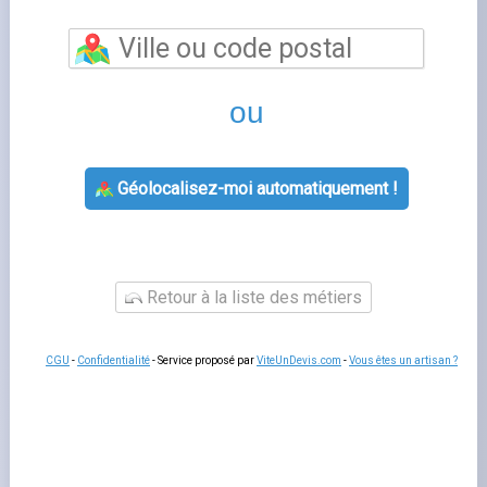
fournisseur électricité choisir
est une étape importante
lors d'un changement de logement ou d'une mise en
service d'énergie. Que vous déménagiez ou que vous
emménagiez dans un nouveau logement, les démarches
auprès des fournisseurs d'électricité et de gaz doivent
être anticipées pour éviter toute interruption de service.
Planifier ces démarches
deux à trois semaines à
l'avance suffit en général pour s'assurer que votre
logement est alimenté dès votre arrivée.
Les étapes clés pour quel fournisseur
électricité choisir
Pour gérer votre
changement de fournisseur
,
commencez par relever vos index de compteur au
moment du départ ou de l'arrivée. Prévenez votre
fournisseur actuel de la date de fin de contrat et
souscrivez un nouveau contrat pour votre nouveau