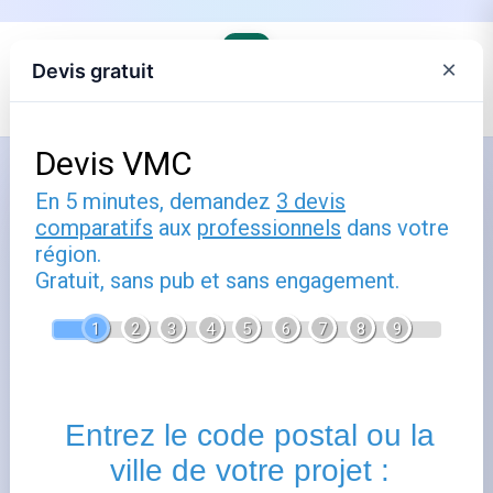
×
Devis gratuit
Accueil
›
Électricité et gaz lors d'un déménagement
Comment utiliser quel fournisseur
électricité choisir : guide pratique
Publié le
14 février 2025
- Mis à jour le
22 février 2026
Quel