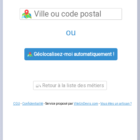
compteur gaz
est l'outil en ligne qui vous permet de
piloter votre contrat d'énergie depuis chez vous, sans
attente téléphonique. Vous consultez vos factures,
modifiez vos coordonnées bancaires, signalez votre
relevé de compteur et suivez votre consommation en
temps réel. Un accès simplifié qui vous fait gagner du
temps au quotidien. La plupart des fournisseurs
proposent également une application mobile permettant
d'accéder aux mêmes fonctionnalités depuis un
smartphone ou une tablette.
Se connecter à pose compteur gaz
Pour accéder à
espace client en ligne
, rendez-vous sur le
site officiel de votre fournisseur et saisissez votre
adresse e-mail ainsi que votre mot de passe. En cas
d'oubli, la procédure de réinitialisation prend moins d'une
minute via votre boîte mail.
L'application mobile
offre les