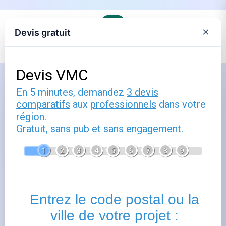
×
Devis gratuit
Accueil
›
Électricité et gaz lors d'un déménagement
Comment utiliser pose compteur
gaz : guide pratique
Publié le
18 juillet 2025
- Mis à jour le
22 février 2026
Pose