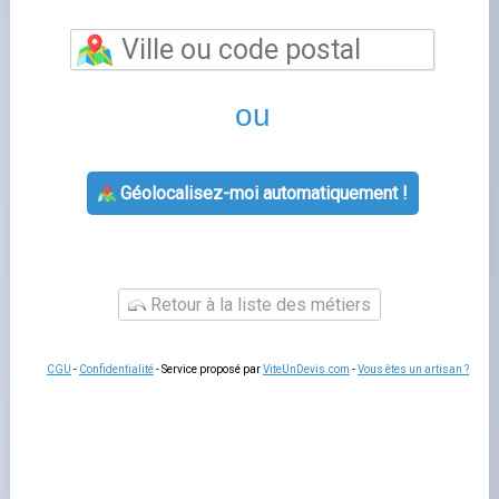
Ouvrir
compteur linky
est l'outil en ligne qui vous permet
de piloter votre contrat d'énergie depuis chez vous, sans
attente téléphonique. Vous consultez vos factures,
modifiez vos coordonnées bancaires, signalez votre
relevé de compteur et suivez votre consommation en
temps réel. Un accès simplifié qui vous fait gagner du
temps au quotidien. La plupart des fournisseurs
proposent également une application mobile permettant
d'accéder aux mêmes fonctionnalités depuis un
smartphone ou une tablette.
Se connecter à ouvrir compteur linky
Pour accéder à
calendrier installation compteur linky
,
rendez-vous sur le site officiel de votre fournisseur et
saisissez votre adresse e-mail ainsi que votre mot de
passe. En cas d'oubli, la procédure de réinitialisation
prend moins d'une minute via votre boîte mail.