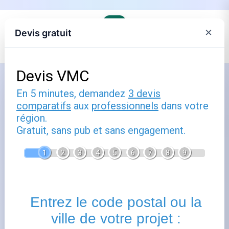
×
Devis gratuit
Accueil
›
Électricité et gaz lors d'un déménagement
Comment utiliser ouvrir compteur
linky : guide pratique
Publié le
29 avril 2025
- Mis à jour le
22 février 2026