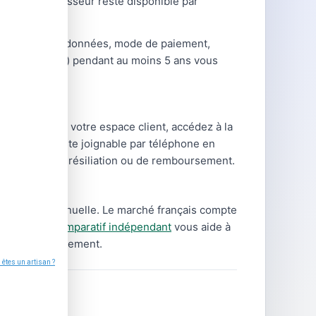
de votre fournisseur reste disponible par
hangements (coordonnées, mode de paiement,
ntrats, relevés) pendant au moins 5 ans vous
nnectez-vous à votre espace client, accédez à la
ournisseur reste joignable par téléphone en
s demandes de résiliation ou de remboursement.
tre facture annuelle. Le marché français compte
type.
Notre comparatif indépendant
vous aide à
rais de changement.