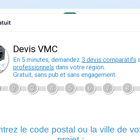
atuit
evis gratuit
Contact
EDF
Engie
Fournisseurs
Demenagem
de pratique
Énergie
est un sujet que de nombreux foyers français rencontre
Bien comprendre cette thématique vous permet de mieux intera
contrat sereinement et d'anticiper les démarches administrativ
Énergie.fr
vous accompagne à chaque étape avec des guides p
offres disponibles sur le marché français.
Tout savoir sur
Les questions liées à
fournisseur d'énergie
concernent souvent
gestion
des factures ou le changement
de situation. Dans tous 
premier outil à consulter : il concentre l'essentiel des démarc