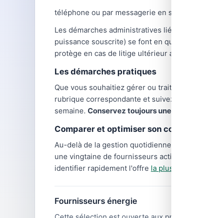
téléphone ou par messagerie en semaine.
Les démarches administratives liées à l'énergi
puissance souscrite) se font en quelques clics 
protège en cas de litige ultérieur avec votre fo
Les démarches pratiques
Que vous souhaitiez gérer
ou traiter une dema
rubrique correspondante et suivez les instruct
semaine.
Conservez toujours une trace écrite
d
Comparer et optimiser son contrat d'éne
Au-delà de la gestion quotidienne,
comparer le
une vingtaine de fournisseurs actifs, avec des
identifier rapidement l'offre
la plus avantageuse
Fournisseurs énergie
Cette sélection est ouverte aux professionnel