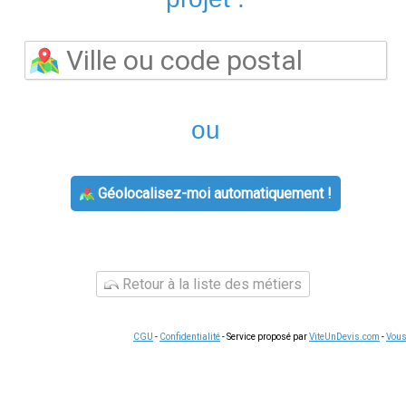
téléphonique
. En cas de question complexe, le service client 
e sont souvent plus simples qu'il n'y paraît. La plupart des c
depuis l'espace client.
Conserver vos documents
(factures, co
urnisseur.
nde liée à
offre électricité gaz
, voici les étapes habituelles : co
ions. Pour les demandes complexes, le service client de votre f
e vos échanges en cas de litige ultérieur, notamment pour le
rgie
s offres d'énergie
reste le moyen le plus efficace de réduire vo
 écarts tarifaires pouvant atteindre 15 % sur une consommation 
 pour votre profil
de consommation, sans engagement et sans f
s du domaine.
Nous écrire