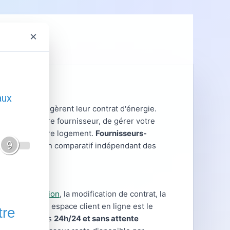
×
ent
GRDF
nt lorsqu'ils gèrent leur contrat d'énergie.
gir avec votre fournisseur, de gérer votre
es liées à votre logement.
Fournisseurs-
ratiques et un comparatif indépendant des
 la souscription
, la modification de contrat, la
les cas, votre espace client en ligne est le
hes disponibles
24h/24 et sans attente