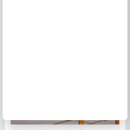
Fournisseurs d'énergie à St Pierre (06260) :
électricité et gaz
30 janvier 2021