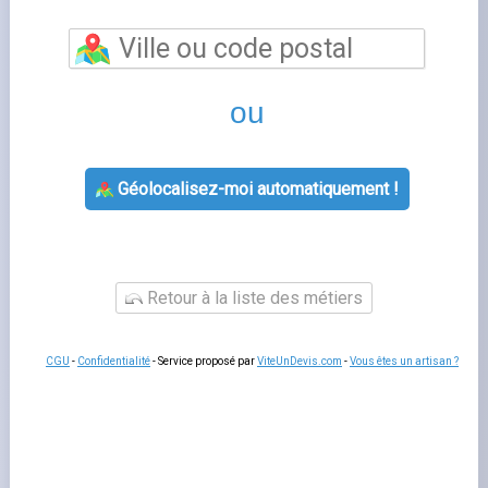
Énergie
est un sujet que de nombreux foyers français
rencontrent lorsqu'ils gèrent leur contrat d'énergie. Bien
comprendre cette thématique vous permet de mieux
interagir avec votre fournisseur, de gérer votre contrat
sereinement et d'anticiper les démarches administratives
liées à votre logement.
Fournisseurs-Énergie.fr
vous
accompagne à chaque étape avec des guides pratiques
et un comparatif indépendant des offres disponibles sur
le marché français.
Tout savoir sur
Les questions liées à
fournisseur d'énergie
concernent
souvent la souscription
, la modification de contrat, la
gestion
des factures ou le changement
de situation. Dans
tous les cas, votre espace client en ligne est le premier
outil à consulter : il concentre l'essentiel des démarches
disponibles
24h/24 et sans attente téléphonique
. En cas
de question complexe, le service client de votre
fournisseur reste disponible par téléphone ou par