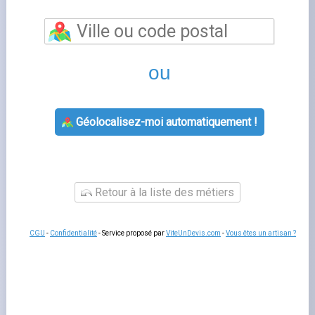
Énergie
est un sujet que de nombreux foyers français
rencontrent lorsqu'ils gèrent leur contrat d'énergie. Bien
comprendre cette thématique vous permet de mieux
interagir avec votre fournisseur, de gérer votre contrat
sereinement et d'anticiper les démarches administratives
liées à votre logement.
Fournisseurs-Énergie.fr
vous
accompagne à chaque étape avec des guides pratiques
et un comparatif indépendant des offres disponibles sur
le marché français.
Tout savoir sur
Les questions liées à
fournisseur d'énergie
concernent
souvent la souscription
, la modification de contrat, la
gestion
des factures ou le changement
de situation. Dans
tous les cas, votre espace client en ligne est le premier
outil à consulter : il concentre l'essentiel des démarches
disponibles
24h/24 et sans attente téléphonique
. En cas
de question complexe, le service client de votre
fournisseur reste disponible par téléphone ou par