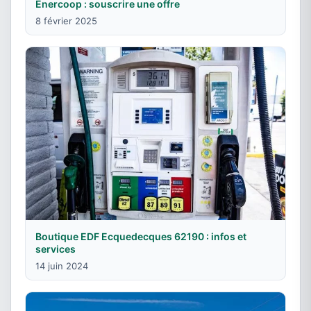
Enercoop : souscrire une offre
8 février 2025
Boutique EDF Ecquedecques 62190 : infos et
services
14 juin 2024