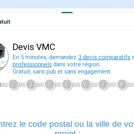
atuit
evis gratuit
Contact
EDF
Engie
Fournisseurs
Demenagem
de pratique
Énergie
est un sujet que de nombreux foyers français rencontre
Bien comprendre cette thématique vous permet de mieux intera
contrat sereinement et d'anticiper les démarches administrativ
Énergie.fr
vous accompagne à chaque étape avec des guides p
offres disponibles sur le marché français.
Tout savoir sur
Les questions liées à
fournisseur d'énergie
concernent souvent
gestion
des factures ou le changement
de situation. Dans tous 
premier outil à consulter : il concentre l'essentiel des démarc