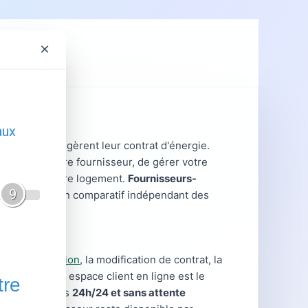
×
ent
GRDF
nt lorsqu'ils gèrent leur contrat d'énergie.
gir avec votre fournisseur, de gérer votre
es liées à votre logement.
Fournisseurs-
ratiques et un comparatif indépendant des
 la souscription
, la modification de contrat, la
les cas, votre espace client en ligne est le
hes disponibles
24h/24 et sans attente