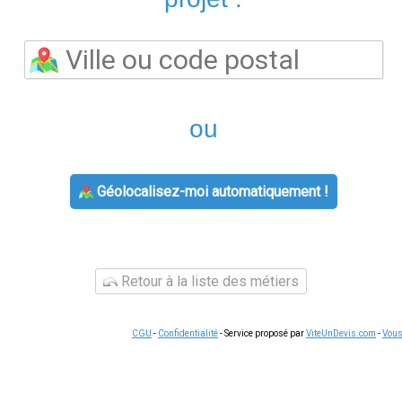
téléphonique
. En cas de question complexe, le service client 
e sont souvent plus simples qu'il n'y paraît. La plupart des c
depuis l'espace client.
Conserver vos documents
(factures, co
urnisseur.
nde liée à
offre électricité gaz
, voici les étapes habituelles : co
ions. Pour les demandes complexes, le service client de votre f
e vos échanges en cas de litige ultérieur, notamment pour le
rgie
s offres d'énergie
reste le moyen le plus efficace de réduire vo
 écarts tarifaires pouvant atteindre 15 % sur une consommation 
 pour votre profil
de consommation, sans engagement et sans f
s du domaine.
Nous écrire