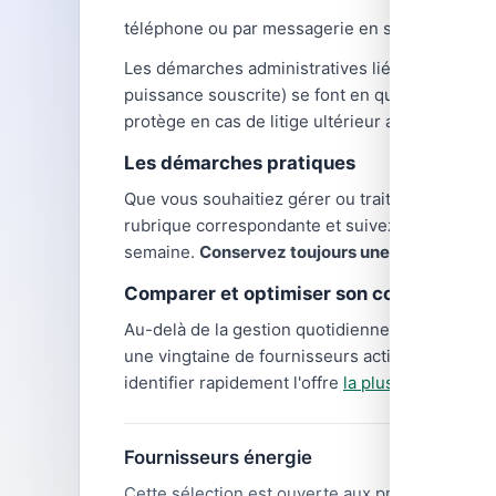
téléphone ou par messagerie en semaine.
Les démarches administratives liées à l'énergi
puissance souscrite) se font en quelques clics 
protège en cas de litige ultérieur avec votre fo
Les démarches pratiques
Que vous souhaitiez gérer
ou traiter une dema
rubrique correspondante et suivez les instruct
semaine.
Conservez toujours une trace écrite
d
Comparer et optimiser son contrat d'éne
Au-delà de la gestion quotidienne,
comparer le
une vingtaine de fournisseurs actifs, avec des
identifier rapidement l'offre
la plus avantageuse
Fournisseurs énergie
Cette sélection est ouverte aux professionnel