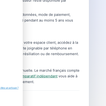
de votre fournisseur reste disponible par
hangements (coordonnées, mode de paiement,
ntrats, relevés) pendant au moins 5 ans vous
nnectez-vous à votre espace client, accédez à la
ournisseur reste joignable par téléphone en
s demandes de résiliation ou de remboursement.
tre facture annuelle. Le marché français compte
type.
Notre comparatif indépendant
vous aide à
rais de changement.